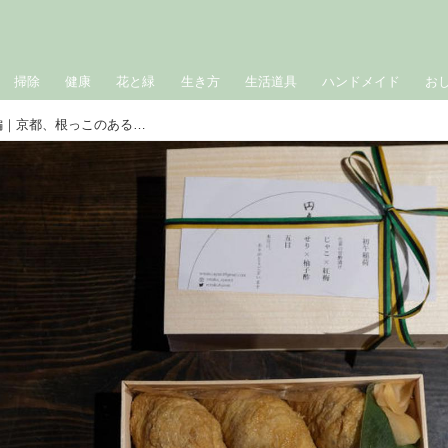
掃除
健康
花と緑
生き方
生活道具
ハンドメイド
お
「円卓」のお弁当がおいしい理由 後編｜京都、根っこのある暮らし方