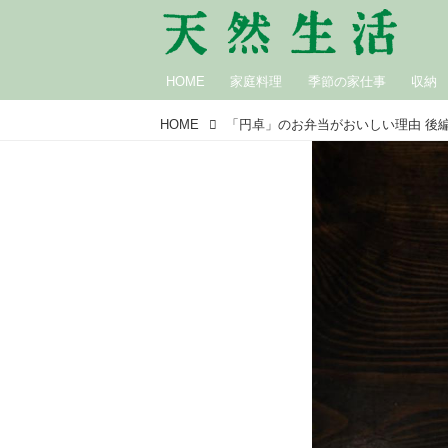
HOME
家庭料理
季節の家仕事
収納
HOME