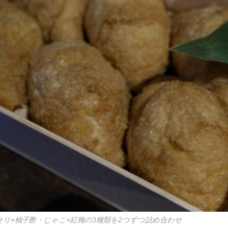
せり×柚子酢・じゃこ×紅梅の3種類を2つずつ詰め合わせ