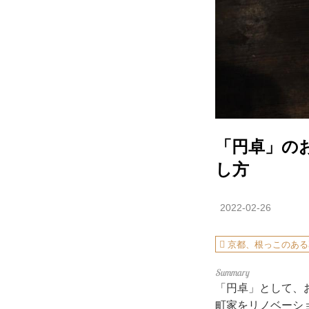
「円卓」の
し方
2022-02-26
京都、根っこのある
「円卓」として、
町家をリノベーシ