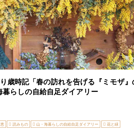
くり歳時記「春の訪れを告げる『ミモザ』
海暮らしの自給自足ダイアリー
知恵
読みもの
山・海暮らしの自給自足ダイアリー
花と緑