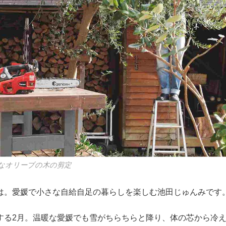
なオリーブの木の剪定
は。愛媛で小さな自給自足の暮らしを楽しむ池田じゅんみです
する2月。温暖な愛媛でも雪がちらちらと降り、体の芯から冷