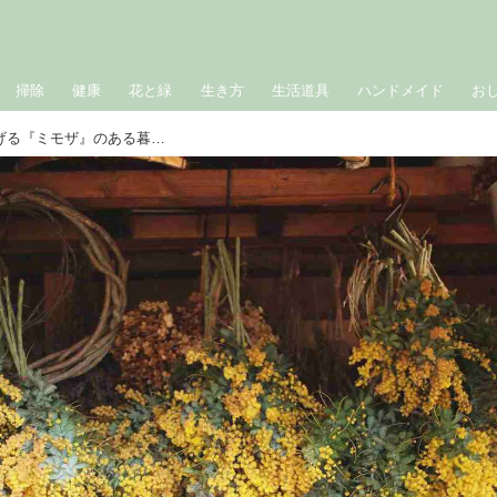
掃除
健康
花と緑
生き方
生活道具
ハンドメイド
お
3月の手づくり歳時記「春の訪れを告げる『ミモザ』のある暮らし」／山・海暮らしの自給自足ダイアリー