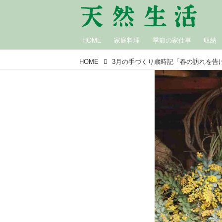
HOME
家庭料理
季節の家仕事
収納
HOME