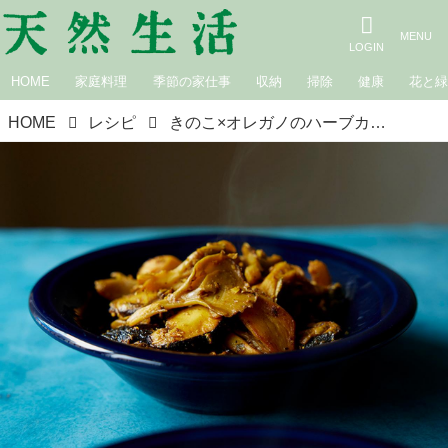
HOME
家庭料理
季節の家仕事
収納
掃除
健康
花と
HOME
レシピ
きのこ×オレガノのハーブカレー｜やさしい！さわやか！新感覚！ ハーブカレー／カレー研究家・水野仁輔さん