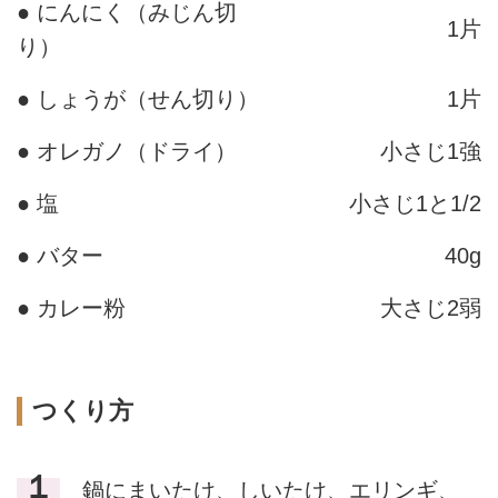
● にんにく（みじん切
1片
り）
● しょうが（せん切り）
1片
● オレガノ（ドライ）
小さじ1強
● 塩
小さじ1と1/2
● バター
40g
● カレー粉
大さじ2弱
つくり方
１
鍋にまいたけ、しいたけ、エリンギ、