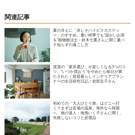
関連記事
夏の冷えに「赤じそハイビスカスティ
ー」のすすめ。暑い時季でも“温かいお茶
を”植物療法士・鈴木七重さんに聞く夏バ
テ知らずの過ごし方
賃貸の「家具選び」が楽しくなる3つのコ
ツ。“いつか買おう”をやめたら毎日が満
たされた｜賃貸暮らしインテリアプラン
ナーの生活研究日記／岩部圭子さん
初めての「大人ひとり旅」はどこへ行
く？まずは近場の温泉、海外なら韓国
へ。旅の達人・地曳いく子さんに聞く、
失敗しないコツと必需品