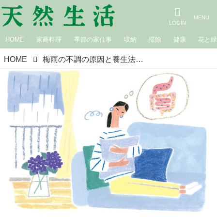
HOME
家庭料理
季節の家仕事
収納
掃除
健康
花と
HOME
梅雨の不調の原因と養生法／源保堂鍼灸院・瀬戸佳子先生