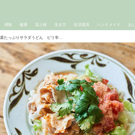
掃除
健康
花と緑
生き方
生活道具
ハンドメイド
お
夏の発酵ワンプレート「野菜たっぷりサラダうどん ピリ辛甘酒ごまだれ」｜榎本美沙の発酵暮らし