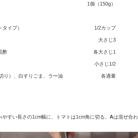
1個（150g）
トタイプ）
1/2カップ
大さじ3
黒酢
各大さじ1
小さじ1/2
く切り）、白すりごま、ラー油
各適量
やすい長さの1cm幅に、トマトは1cm角に切る。
A
は混ぜ合わ