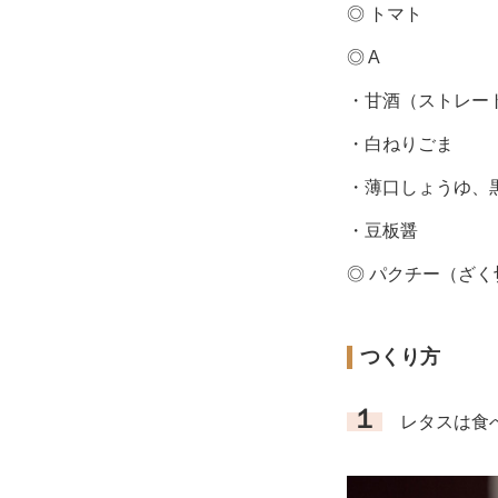
◎ トマト
◎ A
・甘酒（ストレー
・白ねりごま
・薄口しょうゆ、
・豆板醤
◎ パクチー（ざ
つくり方
１
レタスは食べ