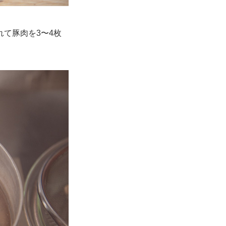
て豚肉を3〜4枚