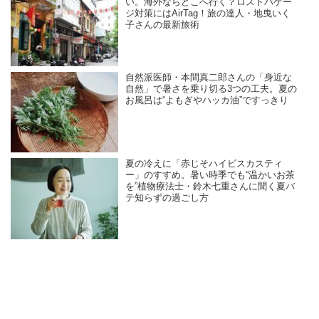
い。海外ならどこへ行く？ロストバゲー
ジ対策にはAirTag！旅の達人・地曳いく
子さんの最新旅術
自然派医師・本間真二郎さんの「身近な
自然」で暑さを乗り切る3つの工夫。夏の
お風呂は“よもぎやハッカ油”ですっきり
夏の冷えに「赤じそハイビスカスティ
ー」のすすめ。暑い時季でも“温かいお茶
を”植物療法士・鈴木七重さんに聞く夏バ
テ知らずの過ごし方