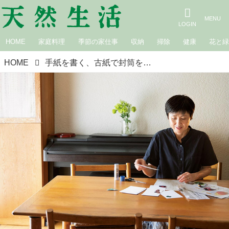
HOME
家庭料理
季節の家仕事
収納
掃除
健康
花と
HOME
手紙を書く、古紙で封筒をつくる。文筆家・山本ふみこさんの、家で楽しむやさしい暮らしの工夫