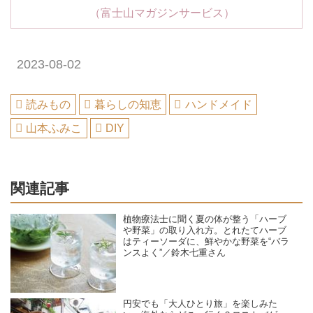
（富士山マガジンサービス）
2023-08-02
読みもの
暮らしの知恵
ハンドメイド
山本ふみこ
DIY
関連記事
植物療法士に聞く夏の体が整う「ハーブ
や野菜」の取り入れ方。とれたてハーブ
はティーソーダに、鮮やかな野菜を“バラ
ンスよく”／鈴木七重さん
円安でも「大人ひとり旅」を楽しみた