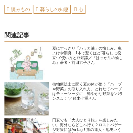
読みもの
暮らしの知恵
心
関連記事
夏にすっきり「ハッカ油」の愉しみ。虫
よけや消臭…1本で驚くほど“暮らしに役
立つ”使い方と豆知識／『はっか油の愉し
み』著者・前田京子さん
植物療法士に聞く夏の体が整う「ハーブ
や野菜」の取り入れ方。とれたてハーブ
はティーソーダに、鮮やかな野菜を“バラ
ンスよく”／鈴木七重さん
円安でも「大人ひとり旅」を楽しみた
い。海外ならどこへ行く？ロストバゲー
ジ対策にはAirTag！旅の達人・地曳いく