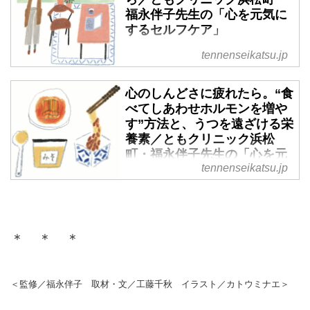
ました。朝と夜のルーティンと呼
福永伴子先生の「心を元気に
吸について。（『天然生活2021
するセルフケア」
年11月号掲載）
日々の忙しさやストレスで、気持
tennenseikatsu.jp
ちが沈みがちになっていません
か？ 「ともクリニック浜松町」
心のしんどさに疲れたら。“食
福永伴子先生に、自分でできる小
べてしあわせホルモンを増や
さなセルフケアを教えていただき
す”方法と、うつを遠ざける栄
ました。心を元気にする運動につ
養素／ともクリニック浜松
いて。（『天然生活2021年11月
町・福永伴子先生の「心を元
号掲載）
tennenseikatsu.jp
気にするセルフケア」
日々の忙しさやストレスで、気持
ちが沈みがちになっていません
か？ 「ともクリニック浜松町」
＊ ＊ ＊
福永伴子先生に、自分でできる小
さなセルフケアを教えていただき
ました。心を元気にする食事につ
＜監修／福永伴子 取材・文／工藤千秋 イラスト／カトウミナエ＞
いて。（『天然生活2021年11月
号掲載）