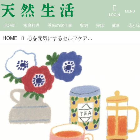
HOME
家庭料理
季節の家仕事
収納
掃除
健康
花と
HOME
心を元気にするセルフケア＜しんどいときの対処法＞｜心のしんどさとうまくつきあう