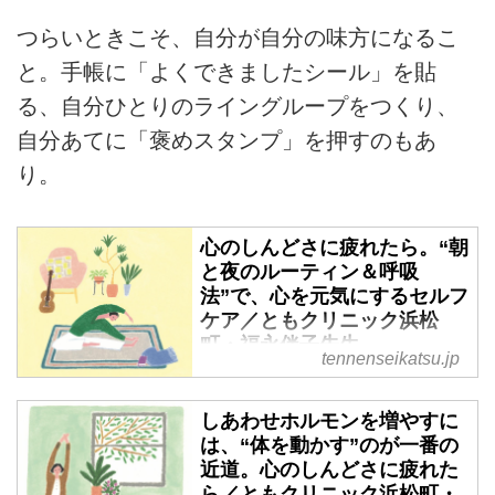
つらいときこそ、自分が自分の味方になるこ
と。手帳に「よくできましたシール」を貼
る、自分ひとりのライングループをつくり、
自分あてに「褒めスタンプ」を押すのもあ
り。
心のしんどさに疲れたら。“朝
と夜のルーティン＆呼吸
法”で、心を元気にするセルフ
ケア／ともクリニック浜松
町・福永伴子先生
tennenseikatsu.jp
日々の忙しさやストレスで、気持
ちが沈みがちになっていません
しあわせホルモンを増やすに
か？ 「ともクリニック浜松町」
は、“体を動かす”のが一番の
福永伴子先生に、自分でできる小
近道。心のしんどさに疲れた
さなセルフケアを教えていただき
ら／ともクリニック浜松町・