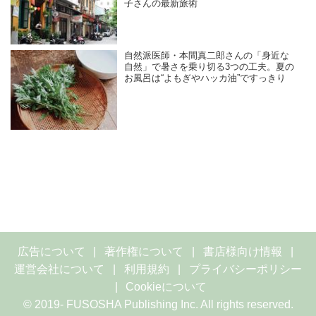
子さんの最新旅術
自然派医師・本間真二郎さんの「身近な
自然」で暑さを乗り切る3つの工夫。夏の
お風呂は“よもぎやハッカ油”ですっきり
広告について
著作権について
書店様向け情報
運営会社について
利用規約
プライバシーポリシー
Cookieについて
© 2019- FUSOSHA Publishing Inc. All rights reserved.