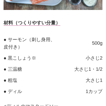
材料（つくりやすい分量）
● サーモン（刺し身用、
500g
皮付き）
● 黒こしょう※
小さじ2
● 三温糖
大さじ1・1/2
● 粗塩
大さじ1
● ディル
1カップ