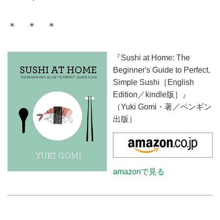
＊ ＊ ＊
『Sushi at Home: The
Beginner's Guide to Perfect,
Simple Sushi［English
Edition／kindle版］』
（Yuki Gomi・著／ペンギン
出版）
amazonで見る