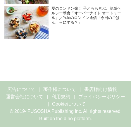
夏のロンドン発！ 子どもも喜ぶ、簡単ヘ
ルシー朝食「オーバーナイト オートミー
ル」／Yukiのロンドン通信「今日のごは
ん、何にする？」
広告について
著作権について
書店様向け情報
運営会社について
利用規約
プライバシーポリシー
Cookieについて
© 2019- FUSOSHA Publishing Inc. All rights reserved.
Built on
the dino platform
.