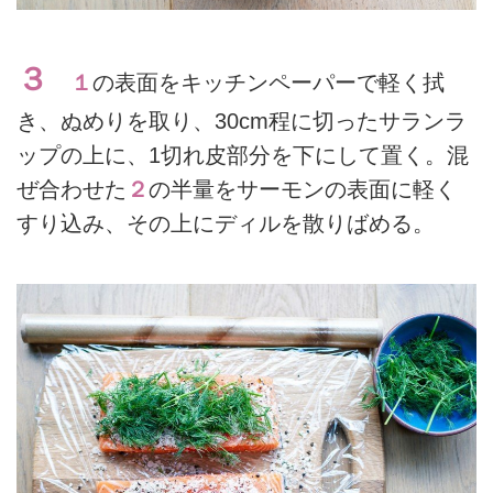
３
１
の表面をキッチンペーパーで軽く拭
き、ぬめりを取り、30cm程に切ったサランラ
ップの上に、1切れ皮部分を下にして置く。混
ぜ合わせた
２
の半量をサーモンの表面に軽く
すり込み、その上にディルを散りばめる。