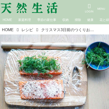
HOME
家庭料理
季節の家仕事
収納
掃除
健康
花と
HOME
レシピ
クリスマス3日前のつくりおき。パーティを盛り上げる「サーモンのグラブラックス」／Yukiのロンドン通信「今日のごはん、何にする？」