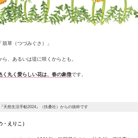
「鼓草（つづみぐさ）」
から、あるいは堤に咲くからとも。
色く丸く愛らしい花は、春の象徴
です。
『天然生活手帖2024』（扶桑社）からの抜粋です
の・えりこ）