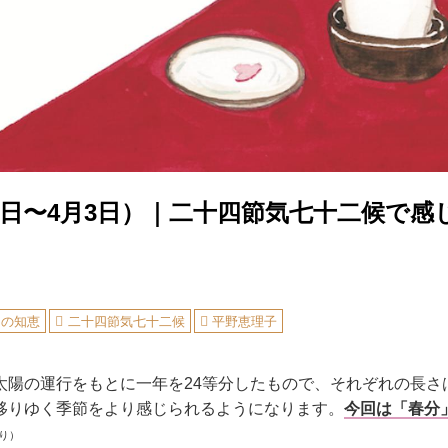
0日〜4月3日）｜二十四節気七十二候で感
しの知恵
二十四節気七十二候
平野恵理子
太陽の運行をもとに一年を24等分したもので、それぞれの長さ
移りゆく季節をより感じられるようになります。
今回は「春分
より）