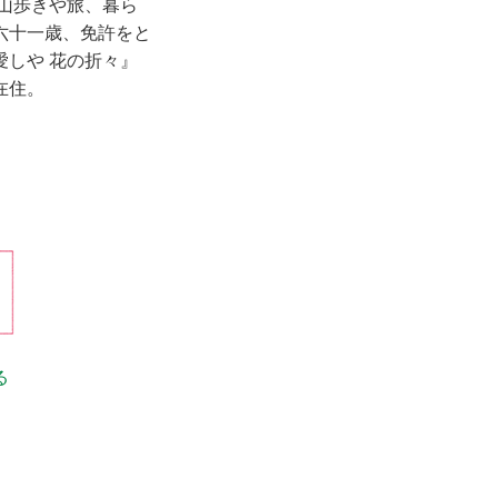
。山歩きや旅、暮ら
六十一歳、免許をと
しや 花の折々』
在住。
る