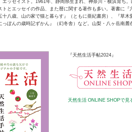
、エッセイスト。1961年、静岡県生まれ、神奈川・横浜育ち
ストとエッセイの作品、また暦に関する著作も多い。著書に『
五十八歳、山の家で猫と暮らす』（ともに亜紀書房）、『草木愛
にっぽんの歳時記ずかん』（幻冬舎）など。山梨・八ヶ岳南麓
『天然生活手帖2024』
天然生活 ONLINE SHOPで見