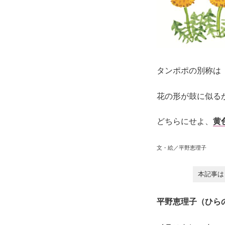
タンポポの別称は
花の形が鼓に似る
どちらにせよ、
黄
文・絵／平野恵理子
本記事は
平野恵理子（ひら