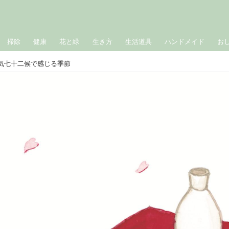
掃除
健康
花と緑
生き方
生活道具
ハンドメイド
お
節気七十二候で感じる季節