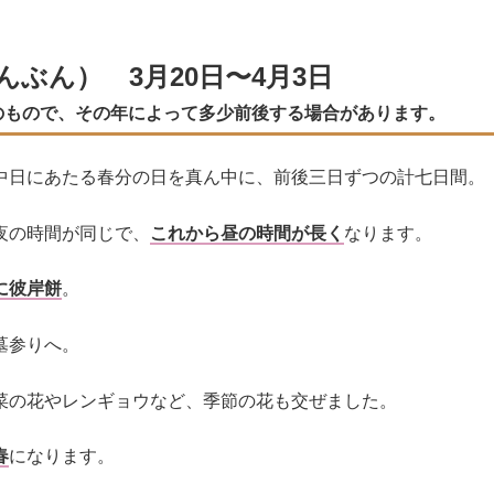
んぶん） 3月20日〜4月3日
年のもので、その年によって多少前後する場合があります。
中日にあたる春分の日を真ん中に、前後三日ずつの計七日間。
夜の時間が同じで、
これから昼の時間が長く
なります。
に彼岸餅
。
墓参りへ。
菜の花やレンギョウなど、季節の花も交ぜました。
春
になります。