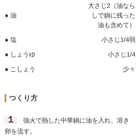
大さじ2（油なら
● 油
しで鍋に残った
油も含めて）
● 塩
小さじ1/4弱
● しょうゆ
小さじ1/4
● こしょう
少々
つくり方
１
強火で熱した中華鍋に油を入れ、溶き
卵を流す。