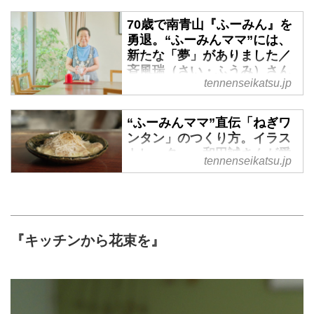
70歳で南青山『ふーみん』を
勇退。“ふーみんママ”には、
新たな「夢」がありました／
斉風瑞（さい・ふうみ）さん
tennenseikatsu.jp
インタビュー - 天然生活web
東京・南青山にある中華風家庭料
“ふーみんママ”直伝「ねぎワ
理の店「ふーみん」は、1971年
ンタン」のつくり方。イラス
に神宮前の小さなお店からはじま
トレーター・和田誠さんが愛
りました。45年にわたり「ふーみ
tennenseikatsu.jp
した南青山『ふーみん』の味
ん」を切り盛りしてきたのは、シ
｜斉風瑞（さい・ふうみ）さ
ョートヘアがトレードマーク
ん - 天然生活web
の“ふーみんママ”こと斉風瑞さ
ん。斉さんは、70歳を機に厨房か
東京・南青山の行列ができる中華
ら勇退することを決めました。そ
風家庭料理店 「ふーみん」で、
『キッチンから花束を』
の軌跡を描いた長編ドキュメンタ
45年にわたりオーナーシェフとし
リー映画『キッチンから花束を』
て厨房に立った“ふーみんママ”こ
が、2024年5月に全国公開されま
と斉風瑞さん。70歳で勇退したふ
す。天然生活編集部のスタッフも
ーみんママとお店「ふーみん」の