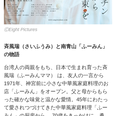
ⒸEight Pictures
斉風瑞（さいふうみ）と南青山「ふーみん」
の物語
台湾人の両親をもち、日本で生まれ育った斉
風瑞（ふーみんママ） は、友人の一言から
1971年、神宮前に小さな中華風家庭料理のお
店「ふーみん」をオープン。父と母からもら
った確かな味覚と温かな愛情。45年にわたっ
て愛されつづけてきた中華風家庭料理「ふー
みん」の厨房から、 70歳をきっかけに、勇