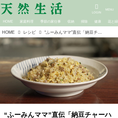
HOME
家庭料理
季節の家仕事
収納
掃除
健康
花と
HOME
レシピ
“ふーみんママ”直伝「納豆チャーハン」のつくり方。南青山『ふーみん』の看板メニューは常連さんの声から生まれた｜斉風瑞（さい・ふうみ）さん
“ふーみんママ”直伝「納豆チャーハ