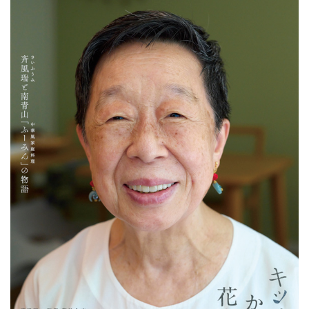
「ふーみん」でおなかを満たして
物語が、2024年5月、長編ドキュ
もらったファンの一員。映画化の
メンタリー映画として公開されま
知らせを受けて、すぐにインタビ
す。「ふーみん」の人気メニュー
ューを申...
であり、映画にも登場する「ねぎ
ワンタン」のつくり方と誕生秘話
を教えていただきました。