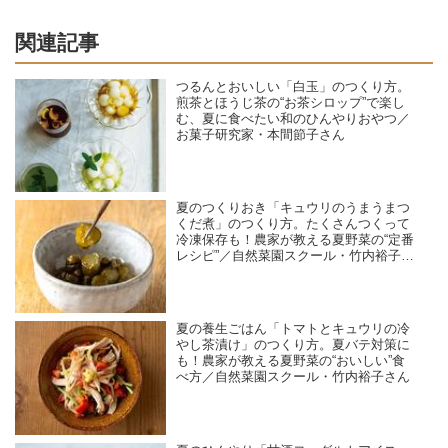
関連記事
つるんとおいしい「白玉」のつくり方。
煎茶とほうじ茶の“お茶シロップ”で楽し
む、夏に食べたい和のひんやりおやつ／
お菓子研究家・本間節子さん
夏のつくりおき「キュウリのうまうまつ
くだ煮」のつくり方。たくさんつくって
冷凍保存も！農家が教える夏野菜の“定番
レシピ”／自然菜園スクール・竹内裕子さ
ん
夏の養生ごはん「トマトとキュウリの冷
やし茶漬け」のつくり方。夏バテ対策に
も！農家が教える夏野菜の“おいしい”食
べ方／自然菜園スクール・竹内裕子さん