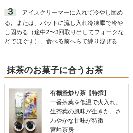
３
アイスクリーマーに入れて冷やし固め
る。または、バットに流し入れ冷凍庫で冷や
し固める（途中2〜3回取り出してフォークな
どでほぐす）。食べる前へらで練り混ぜる。
抹茶のお菓子に合うお茶
有機釜炒り茶【特撰】
一番茶葉を低温で火入れ。
生茶葉の風味が生きた、さ
わやかな甘味が特徴
宮﨑茶房