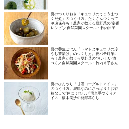
夏のつくりおき「キュウリのうまうまつ
くだ煮」のつくり方。たくさんつくって
冷凍保存も！農家が教える夏野菜の“定番
レシピ”／自然菜園スクール・竹内裕子さ
ん
夏の養生ごはん「トマトとキュウリの冷
やし茶漬け」のつくり方。夏バテ対策に
も！農家が教える夏野菜の“おいしい”食
べ方／自然菜園スクール・竹内裕子さん
夏のひんやり「甘酒ヨーグルトアイス」
のつくり方。濃厚なのにさっぱり！お砂
糖なしで“体にうれしい”簡単手づくりア
イス｜榎本美沙の発酵暮らし