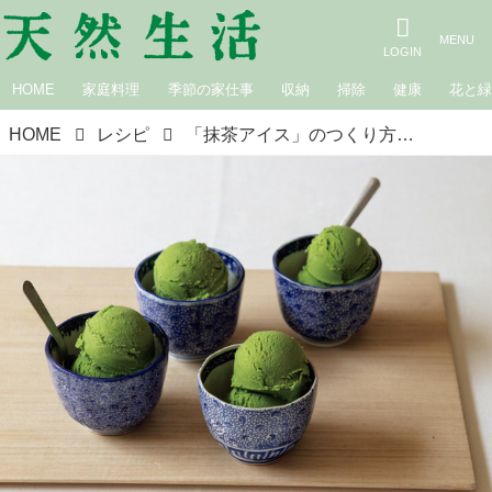
HOME
家庭料理
季節の家仕事
収納
掃除
健康
花と
HOME
レシピ
「抹茶アイス」のつくり方。大人も子どもも大好きな定番の味／お菓子研究家・本間節子さん