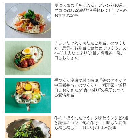
夏に人気の「そうめん」アレンジ10選。
プロに教わる“絶品”お手軽レシピ｜7月の
おすすめ記事
「しいたけ入り肉だんご弁当」のつくり
方。息子のお弁当に合わせてつくる、夫
への“工夫たっぷり”弁当／料理家・瀬戸
口しおりさん
手づくり冷凍食材で時短「鶏のクイック
中華煮弁当」のつくり方。料理家・瀬戸
口しおりさんが“食べ盛り”の息子につく
る愛情弁当
冬の「ほうれんそう」を味わうレシピ8選
と調理のコツ。旬の冬は、甘味も栄養価
も増し増し！｜1月のおすすめ記事