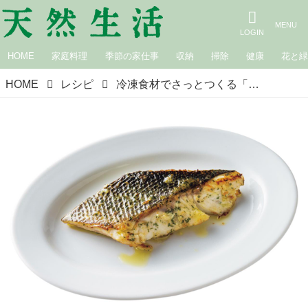
HOME
家庭料理
季節の家仕事
収納
掃除
健康
花と
HOME
レシピ
冷凍食材でさっとつくる「白身魚のハーブ焼き」のつくり方。暑い日の料理をもっと手軽に、夏の頼れる冷凍術／瀬戸口しおりさん