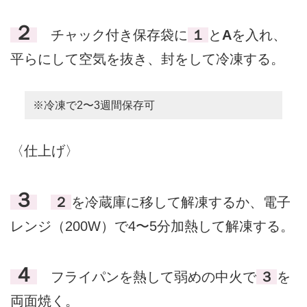
２
チャック付き保存袋に
１
と
A
を入れ、
平らにして空気を抜き、封をして冷凍する。
※冷凍で2〜3週間保存可
〈仕上げ〉
３
２
を冷蔵庫に移して解凍するか、電子
レンジ（200W）で4〜5分加熱して解凍する。
４
フライパンを熱して弱めの中火で
３
を
両面焼く。