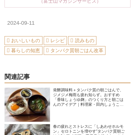
（富士山マガジンサービス）
2024-09-11
おいしいもの
レシピ
読みもの
暮らしの知恵
タンパク質朝ごはん改革
関連記事
発酵調味料＋タンパク質の朝ごはんで、
ジメジメ梅雨も疲れ知らず。おすすめ
「香味しょうゆ麹」のつくり方と朝ごは
んのアイデア｜料理家・田内しょうこの
タンパク質朝ごはん改革
春の疲れとストレスに「しあわせホルモ
ン」セロトニンを増やす“タンパク質朝ご