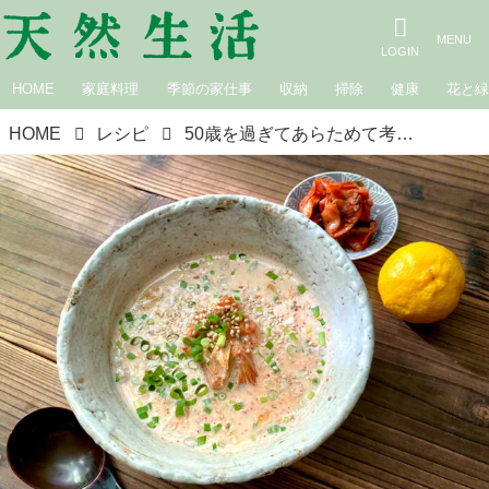
HOME
家庭料理
季節の家仕事
収納
掃除
健康
花と
HOME
レシピ
50歳を過ぎてあらためて考える「タンパク質朝ごはん」の必要性＆かんたんアジア風タンパク質朝ごはんのアイデア｜料理家・田内しょうこのタンパク質朝ごはん改革