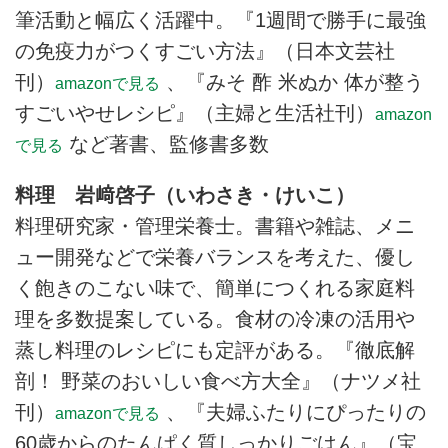
筆活動と幅広く活躍中。『1週間で勝手に最強
の免疫力がつくすごい方法』（日本文芸社
刊）
、『みそ 酢 米ぬか 体が整う
amazonで見る
すごいやせレシピ』（主婦と生活社刊）
amazon
など著書、監修書多数
で見る
料理 岩﨑啓子（いわさき・けいこ）
料理研究家・管理栄養士。書籍や雑誌、メニ
ュー開発などで栄養バランスを考えた、優し
く飽きのこない味で、簡単につくれる家庭料
理を多数提案している。食材の冷凍の活用や
蒸し料理のレシピにも定評がある。『徹底解
剖！ 野菜のおいしい食べ方大全』（ナツメ社
刊）
、『夫婦ふたりにぴったりの
amazonで見る
60歳からのたんぱく質しっかりごはん』（宝