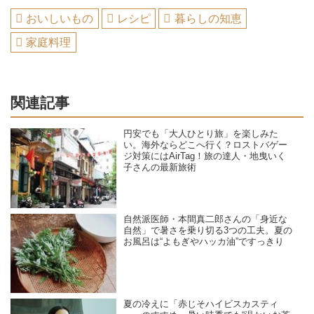
おいしいもの
レシピ
暮らしの知恵
家庭料理
関連記事
円安でも「大人ひとり旅」を楽しみた
い。海外ならどこへ行く？ロストバゲー
ジ対策にはAirTag！旅の達人・地曳いく
子さんの最新旅術
自然派医師・本間真二郎さんの「身近な
自然」で暑さを乗り切る3つの工夫。夏の
お風呂は“よもぎやハッカ油”ですっきり
夏の冷えに「赤じそハイビスカスティ