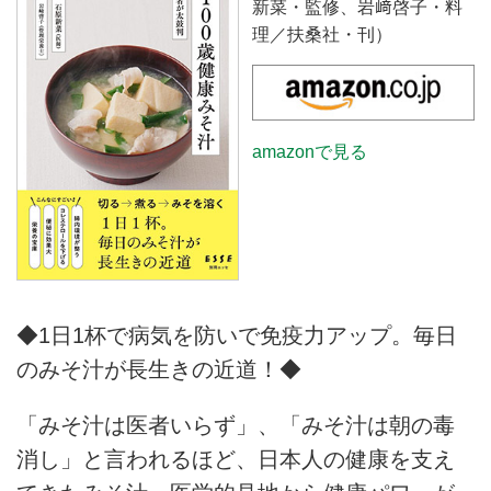
新菜・監修、岩﨑啓子・料
理／扶桑社・刊）
amazonで見る
◆1日1杯で病気を防いで免疫力アップ。毎日
のみそ汁が長生きの近道！◆
「みそ汁は医者いらず」、「みそ汁は朝の毒
消し」と言われるほど、日本人の健康を支え