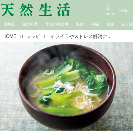
HOME
家庭料理
季節の家仕事
収納
掃除
健康
花と
HOME
レシピ
イライラやストレス解消に「小松菜としらすの味噌汁」のつくり方。“カルシウム”たっぷりの一杯で心を健やかに／100歳健康味噌汁