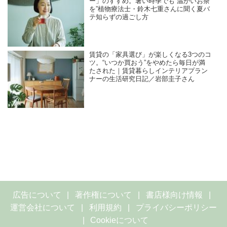
ー」のすすめ。暑い時季でも“温かいお茶
を”植物療法士・鈴木七重さんに聞く夏バ
テ知らずの過ごし方
賃貸の「家具選び」が楽しくなる3つのコ
ツ。“いつか買おう”をやめたら毎日が満
たされた｜賃貸暮らしインテリアプラン
ナーの生活研究日記／岩部圭子さん
広告について
著作権について
書店様向け情報
運営会社について
利用規約
プライバシーポリシー
Cookieについて