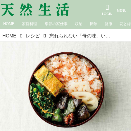
HOME
家庭料理
季節の家仕事
収納
掃除
健康
花と
HOME
レシピ
忘れられない「母の味」いつも手づくり、大好きな“ちょっと甘めの味つけ弁当”のレシピ／日曜日のごちそう・森下美津子さん