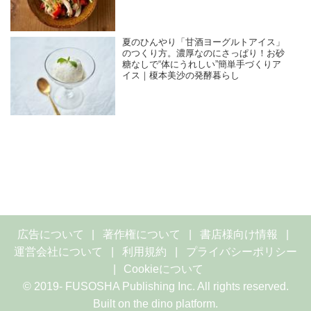
夏のひんやり「甘酒ヨーグルトアイス」
のつくり方。濃厚なのにさっぱり！お砂
糖なしで“体にうれしい”簡単手づくりア
イス｜榎本美沙の発酵暮らし
広告について
著作権について
書店様向け情報
運営会社について
利用規約
プライバシーポリシー
Cookieについて
© 2019- FUSOSHA Publishing Inc. All rights reserved.
Built on
the dino platform
.