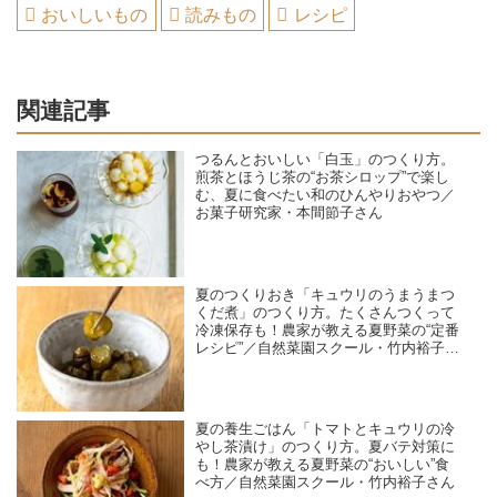
おいしいもの
読みもの
レシピ
関連記事
つるんとおいしい「白玉」のつくり方。
煎茶とほうじ茶の“お茶シロップ”で楽し
む、夏に食べたい和のひんやりおやつ／
お菓子研究家・本間節子さん
夏のつくりおき「キュウリのうまうまつ
くだ煮」のつくり方。たくさんつくって
冷凍保存も！農家が教える夏野菜の“定番
レシピ”／自然菜園スクール・竹内裕子さ
ん
夏の養生ごはん「トマトとキュウリの冷
やし茶漬け」のつくり方。夏バテ対策に
も！農家が教える夏野菜の“おいしい”食
べ方／自然菜園スクール・竹内裕子さん