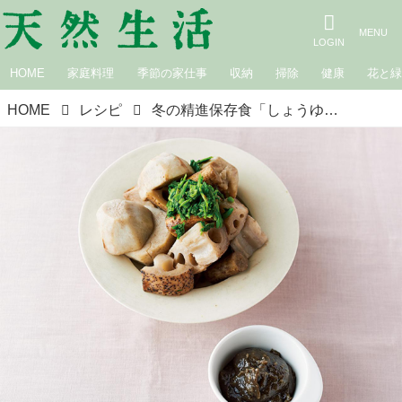
HOME
家庭料理
季節の家仕事
収納
掃除
健康
花と
HOME
レシピ
冬の精進保存食「しょうゆ黒麹」のつくり方。コクのある酸味がたまらない万能調味料。煮ものやつけダレに便利／こまきしょくどう・藤井小牧さん