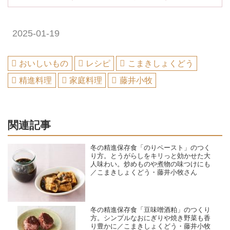
2025-01-19
おいしいもの
レシピ
こまきしょくどう
精進料理
家庭料理
藤井小牧
関連記事
冬の精進保存食「のりペースト」のつく
り方。とうがらしをキリっと効かせた大
人味わい。炒めものや煮物の味つけにも
／こまきしょくどう・藤井小牧さん
冬の精進保存食「豆味噌酒粕」のつくり
方。シンプルなおにぎりや焼き野菜も香
り豊かに／こまきしょくどう・藤井小牧