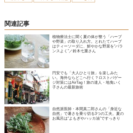
関連記事
植物療法士に聞く夏の体が整う「ハーブ
や野菜」の取り入れ方。とれたてハーブ
はティーソーダに、鮮やかな野菜を“バラ
ンスよく”／鈴木七重さん
円安でも「大人ひとり旅」を楽しみた
い。海外ならどこへ行く？ロストバゲー
ジ対策にはAirTag！旅の達人・地曳いく
子さんの最新旅術
自然派医師・本間真二郎さんの「身近な
自然」で暑さを乗り切る3つの工夫。夏の
お風呂は“よもぎやハッカ油”ですっきり