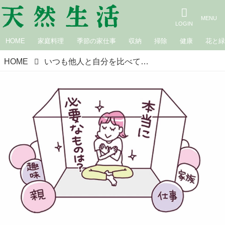
HOME
家庭料理
季節の家仕事
収納
掃除
健康
花と
HOME
いつも他人と自分を比べてしまうあなたへ。精神科医Tomyさんの「お悩み相談室」幸せな人生を送るための“一番大事”の見つけ方