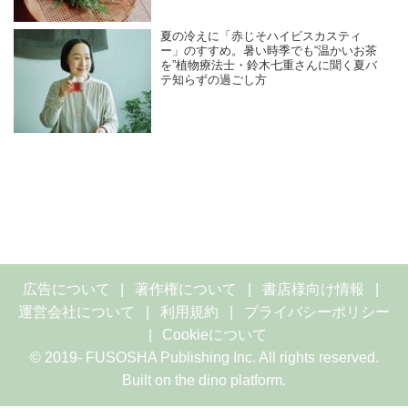
夏の冷えに「赤じそハイビスカスティ
ー」のすすめ。暑い時季でも“温かいお茶
を”植物療法士・鈴木七重さんに聞く夏バ
テ知らずの過ごし方
広告について
著作権について
書店様向け情報
運営会社について
利用規約
プライバシーポリシー
Cookieについて
© 2019- FUSOSHA Publishing Inc. All rights reserved.
Built on
the dino platform
.