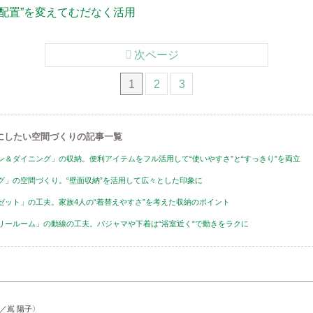
や配置”を変えてむだなく活用
次ページ
1
2
3
にしたい空間づくりの記事一覧
ン＆ダイニング」の収納。便利アイテムをフル活用して“使いやすさ”と“すっきり”を両立
グ」の空間づくり。“壁面収納”を活用して広々とした印象に
ゼット」の工夫。家族4人の“着替えやすさ”を考えた収納のポイント
リールーム」の動線の工夫。パジャマや下着は“浴室近く”で動きをラクに
／嶌 陽子〉