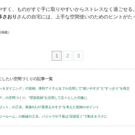
やすく、ものがすぐ手に取りやすいからストレスなく過ごせる
多さおり
さんの自宅には、上手な空間使いのためのヒントがた
号掲載）
1
2
3
にしたい空間づくりの記事一覧
ン＆ダイニング」の収納。便利アイテムをフル活用して“使いやすさ”と“すっきり”を両立
グ」の空間づくり。“壁面収納”を活用して広々とした印象に
ゼット」の工夫。家族4人の“着替えやすさ”を考えた収納のポイント
リールーム」の動線の工夫。パジャマや下着は“浴室近く”で動きをラクに