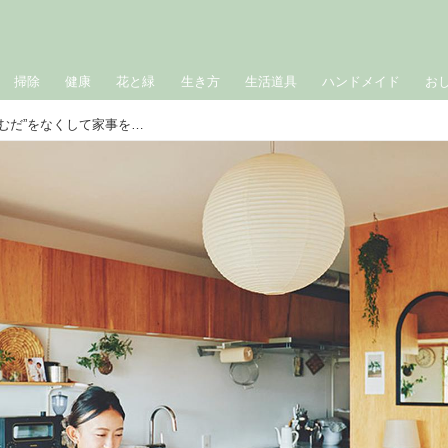
掃除
健康
花と緑
生き方
生活道具
ハンドメイド
お
お手本にしたい「空間づくり」2つの“むだ”をなくして家事をスムーズに／整理収納コンサルタント・本多さおりさん