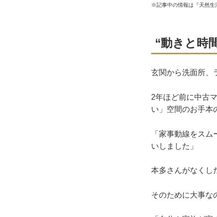
※記事中の情報は『天然生
“動きと時
玄関から洗面所、
2年ほど前に中古
い」空間のお手本
「家事動線をスム
いしました」
本多さんがなくし
そのために大事な