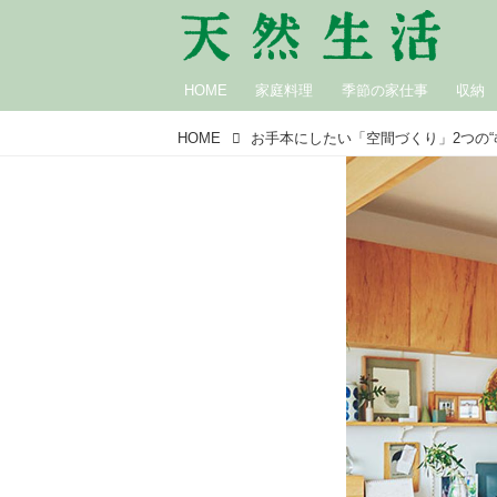
HOME
家庭料理
季節の家仕事
収納
HOME