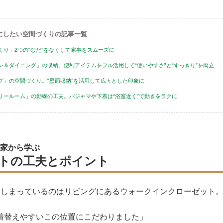
にしたい空間づくりの記事一覧
くり」2つの“むだ”をなくして家事をスムーズに
ン＆ダイニング」の収納。便利アイテムをフル活用して“使いやすさ”と“すっきり”を両立
グ」の空間づくり。“壁面収納”を活用して広々とした印象に
リールーム」の動線の工夫。パジャマや下着は“浴室近く”で動きをラクに
家から学ぶ
トの工夫とポイント
をしまっているのはリビングにあるウォークインクローゼット
着替えやすいこの位置にこだわりました」