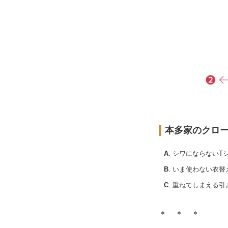
本多家のクロ
A
. シワにならない
B
. いま使わない衣
C
. 重ねてしまえる
＊ ＊ ＊