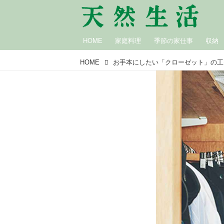
HOME
家庭料理
季節の家仕事
収納
HOME