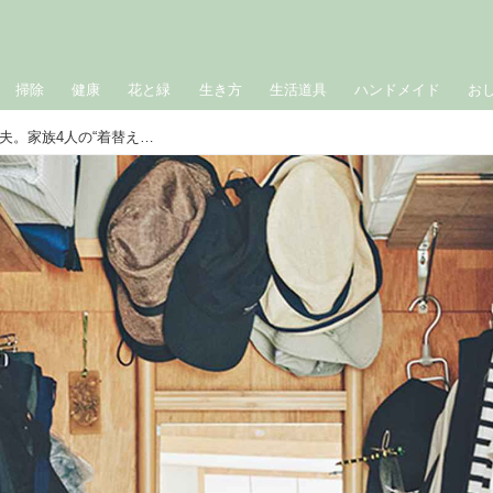
掃除
健康
花と緑
生き方
生活道具
ハンドメイド
お
お手本にしたい「クローゼット」の工夫。家族4人の“着替えやすさ”を考えた収納のポイント／整理収納コンサルタント・本多さおりさん