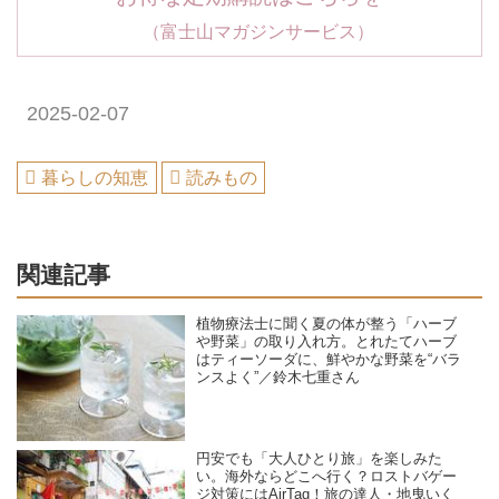
（富士山マガジンサービス）
2025-02-07
暮らしの知恵
読みもの
関連記事
植物療法士に聞く夏の体が整う「ハーブ
や野菜」の取り入れ方。とれたてハーブ
はティーソーダに、鮮やかな野菜を“バラ
ンスよく”／鈴木七重さん
円安でも「大人ひとり旅」を楽しみた
い。海外ならどこへ行く？ロストバゲー
ジ対策にはAirTag！旅の達人・地曳いく