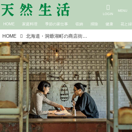
HOME
家庭料理
季節の家仕事
収納
掃除
健康
花と
HOME
北海道・洞爺湖町の商店街を「復活」させたパン屋。移住先で営む“私らしく”小さな暮らし／ラムヤート・今野満寿喜さん、美環さん