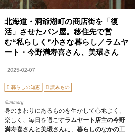
北海道・洞爺湖町の商店街を「復
活」させたパン屋。移住先で営
む“私らしく”小さな暮らし／ラムヤ
ート・今野満寿喜さん、美環さん
2025-02-07
暮らしの知恵
読みもの
身のまわりにあるものを生かして心地よく、
楽しく、毎日を過ごす
ラムヤート店主の今野
満寿喜さんと美環さん
に、
暮らしのなかの工