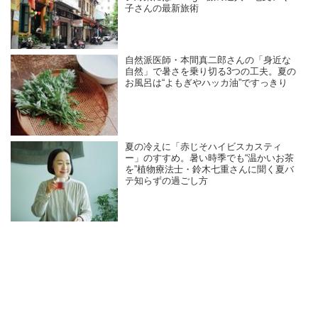
子さんの最新旅術
自然派医師・本間真二郎さんの「身近な
自然」で暑さを乗り切る3つの工夫。夏の
お風呂は“よもぎやハッカ油”ですっきり
夏の冷えに「赤じそハイビスカスティ
ー」のすすめ。暑い時季でも“温かいお茶
を”植物療法士・鈴木七重さんに聞く夏バ
テ知らずの過ごし方