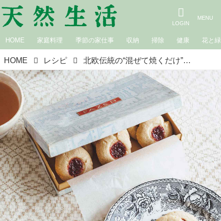
HOME
家庭料理
季節の家仕事
収納
掃除
健康
花と
HOME
レシピ
北欧伝統の“混ぜて焼くだけ”ジャムクッキー「ハッロングロットル」のつくり方。菓子研究家・長田佳子さん