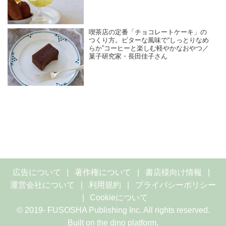
喫茶店の定番「チョコレートケーキ」の
つくり方。ビターな風味で“しっとりなめ
らか”コーヒーと楽しむ軽やかなおやつ／
菓子研究家・長田佳子さん
広告について
著作権について
書店様向け情報
運営会社について
利用規約
プライバシーポリシー
Cookieについて
© 2019- FUSOSHA Publishing Inc. All rights reserved.
Built on
the dino platform
.