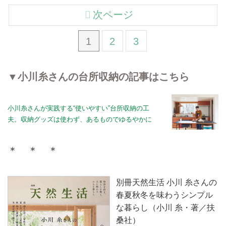
次ページ
1
2
3
▼小川糸さんの台所収納の記事はこちら
小川糸さんが実践する“使いやすい”台所収納の工
夫。収納グッズは使わず、あるものでゆるやかに
＊ ＊ ＊
別冊天然生活 小川 糸さんの
春夏秋冬を味わうシンプル
な暮らし（小川 糸・著／扶
桑社）