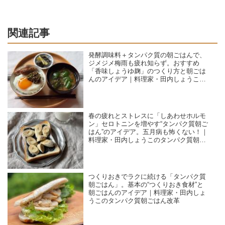
関連記事
発酵調味料＋タンパク質の朝ごはんで、
ジメジメ梅雨も疲れ知らず。おすすめ
「香味しょうゆ麹」のつくり方と朝ごは
んのアイデア｜料理家・田内しょうこの
タンパク質朝ごはん改革
春の疲れとストレスに「しあわせホルモ
ン」セロトニンを増やす“タンパク質朝ご
はん”のアイデア。五月病も怖くない！｜
料理家・田内しょうこのタンパク質朝ご
はん改革
つくりおきでラクに続ける「タンパク質
朝ごはん」。基本の“つくりおき食材”と
朝ごはんのアイデア｜料理家・田内しょ
うこのタンパク質朝ごはん改革