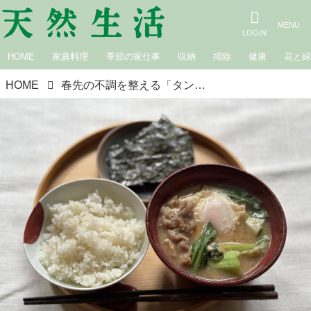
HOME
家庭料理
季節の家仕事
収納
掃除
健康
花と
HOME
春先の不調を整える「タンパク質＆腸活食材」の朝ごはん、4つのアイデア。心がざわついているときは“海藻”と“きのこ”をプラス｜料理家・田内しょうこのタンパク質朝ごはん改革