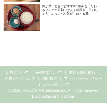
体が重いときにおすすめ“胃腸”をいたわ
るタンパク質朝ごはん｜料理家・田内し
ょうこのタンパク質朝ごはん改革
広告について
著作権について
書店様向け情報
運営会社について
利用規約
プライバシーポリシー
Cookieについて
© 2019- FUSOSHA Publishing Inc. All rights reserved.
Built on
the dino platform
.