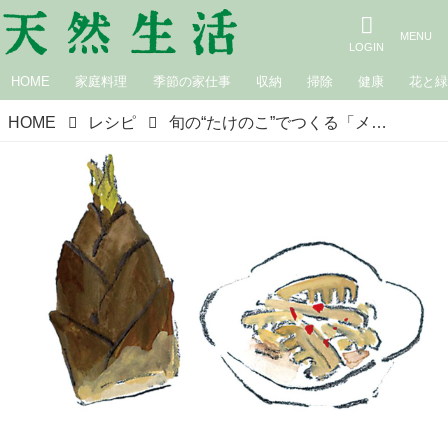
HOME
家庭料理
季節の家仕事
収納
掃除
健康
花と
HOME
レシピ
旬の“たけのこ”でつくる「メンマ風しょうゆ漬け」のつくり方。4月に楽しむ仕込みもの｜山田奈美さんの12カ月楽しめる発酵食と保存食