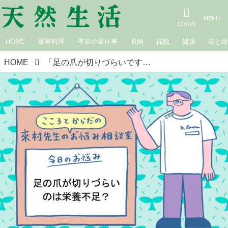
HOME
家庭料理
季節の家仕事
収納
掃除
健康
花と
HOME
「足の爪が切りづらいです」爪が割れやすくなる原因を解説。簡単な爪ケアと改善のアドバイスも｜來村先生のこころとからだのお悩み相談室