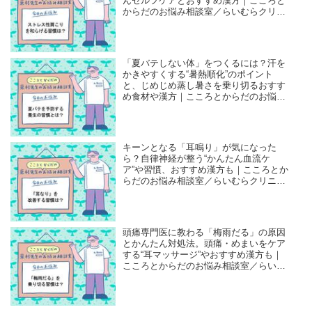
んセルフケアとおすすめ漢方｜こころと
からだのお悩み相談室／らいむらクリニ
ック・來村昌紀先生
「夏バテしない体」をつくるには？汗を
かきやすくする“暑熱順化”のポイント
と、じめじめ蒸し暑さを乗り切るおすす
め食材や漢方｜こころとからだのお悩み
相談室／らいむらクリニック・來村昌紀
先生
キーンとなる「耳鳴り」が気になった
ら？自律神経が整う“かんたん血流ケ
ア”や習慣、おすすめ漢方も｜こころとか
らだのお悩み相談室／らいむらクリニッ
ク・來村昌紀先生
頭痛専門医に教わる「梅雨だる」の原因
とかんたん対処法。頭痛・めまいをケア
する“耳マッサージ”やおすすめ漢方も｜
こころとからだのお悩み相談室／らいむ
らクリニック・來村昌紀先生