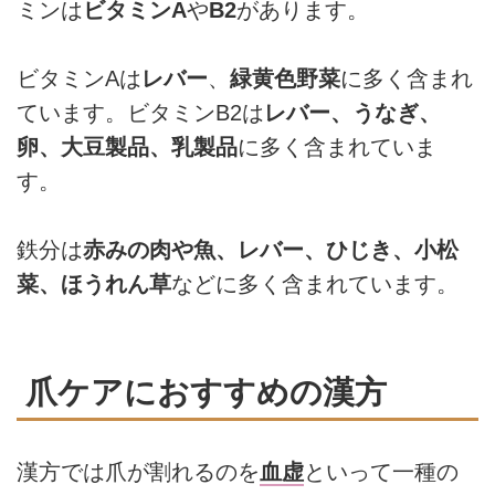
ミンは
ビタミンA
や
B2
があります。
ビタミンAは
レバー
、
緑黄色野菜
に多く含まれ
ています。ビタミンB2は
レバー、うなぎ、
卵、大豆製品、乳製品
に多く含まれていま
す。
鉄分は
赤みの肉や魚、レバー、ひじき、小松
菜、ほうれん草
などに多く含まれています。
爪ケアにおすすめの漢方
漢方では爪が割れるのを
血虚
といって一種の