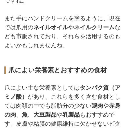
ですね。
また手にハンドクリームを塗るように、現在
では爪用の
ネイルオイル
や
ネイルクリーム
な
ども市販されており、それらを活用するのも
よいかもしれませんね。
爪によい栄養素とおすすめの食材
爪によい主な栄養素としては
タンパク質（ア
ミノ酸）
があり、これらを多く含む食材とし
ては肉類の中でも脂肪分の少ない
鶏肉
や
赤身
の肉
、
魚
、
大豆製品
や
乳製品
もおすすめで
す。皮膚や粘膜の健康維持に欠かせないビタ