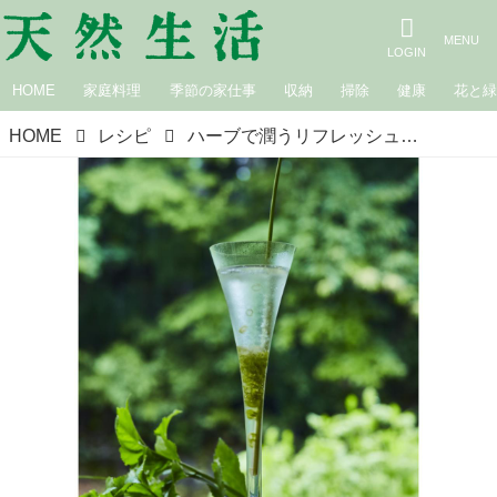
HOME
家庭料理
季節の家仕事
収納
掃除
健康
花と
HOME
レシピ
ハーブで潤うリフレッシュドリンク「大天使の飲みもの」のつくり方。アンジェリカにカルダモンを加えて／蓼科ハーバルノート・シンプルズ・萩尾エリ子さん、永易理恵さん