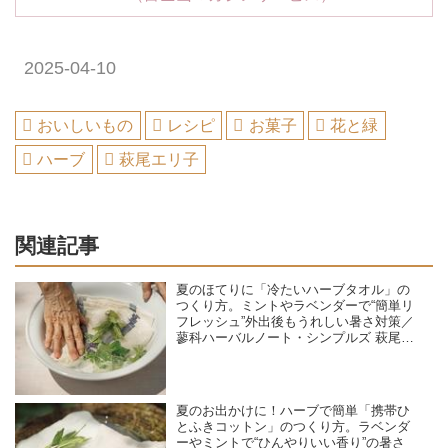
2025-04-10
おいしいもの
レシピ
お菓子
花と緑
ハーブ
萩尾エリ子
関連記事
夏のほてりに「冷たいハーブタオル」の
つくり方。ミントやラベンダーで“簡単リ
フレッシュ”外出後もうれしい暑さ対策／
蓼科ハーバルノート・シンプルズ 萩尾エ
リ子さん
夏のお出かけに！ハーブで簡単「携帯ひ
とふきコットン」のつくり方。ラベンダ
ーやミントで“ひんやりいい香り”の暑さ