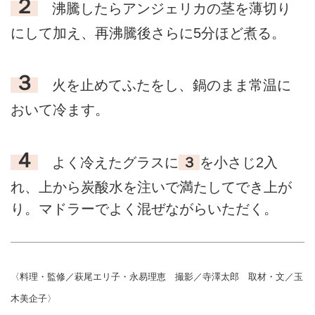
２
沸騰したらアンジェリカの茎を薄切り
にして加え、再沸騰後さらに5分ほど煮る。
３
火を止めてふたをし、鍋のまま常温に
おいて冷ます。
４
よく冷えたグラスに
３
を小さじ2入
れ、上から炭酸水を注いで満たしてでき上が
り。マドラーでよく混ぜながらいただく。
〈料理・監修／萩尾エリ子・永易理恵 撮影／寺澤太郎 取材・文／玉
木美企子〉