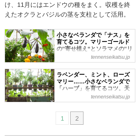
け、11月にはエンドウの種をまく。収穫を終
えたオクラとバジルの茎を支柱として活用。
小さなベランダで「ナス」を
育てるコツ。マリーゴールド
の‟寄せ植え”とソラマメの‟リ
レー栽培”で、花と収穫を一年
tennenseikatsu.jp
中楽しんで／たなかやすこさ
ん - 天然生活web
ラベンダー、ミント、ローズ
自宅ベランダの小さな菜園で野菜
マリー……小さなベランダで
や花、ハーブの寄せ植えを楽しん
「ハーブ」を育てるコツ。天
でいる、たなかやすこさん。ひと
然の香りで‟野菜の虫除け対
tennenseikatsu.jp
つのコンテナに複数の野菜やハー
策”にも／たなかやすこさん -
ブを寄せ植えすれば、一年を通し
天然生活web
てさまざまな野菜がつくれます。
1
2
自宅ベランダの小さな菜園で野菜
本記事では『ベランダで愉しむ
や花、ハーブの寄せ植えを楽しん
小さな寄せ植え菜園』（山と溪谷
でいる、たなかやすこさん。個性
社）より、これからの季節に挑戦