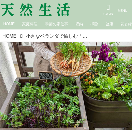
HOME
家庭料理
季節の家仕事
収納
掃除
健康
花と
HOME
小さなベランダで愉しむ「寄せ植え菜園」づくり、5つのポイント。コンテナひとつで“野菜も花もハーブも”一緒に育てる／たなかやすこさん