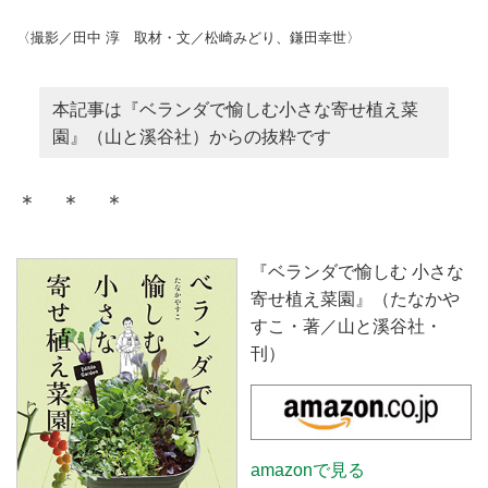
豊かなハーブたちが肩を寄せ合っ
したいナスの栽培方法をご紹介し
て暮らすベランダは、まるでハー
ます。
〈撮影／田中 淳 取材・文／松崎みどり、鎌田幸世〉
ブのシェアハウス。本記事では
『ベランダで愉しむ 小さな寄せ
植え菜園』（山と溪谷社）より、
本記事は『ベランダで愉しむ小さな寄せ植え菜
ハーブ栽培のコツや収穫後の愉し
園』（山と溪谷社）からの抜粋です
み方をご紹介します。
＊ ＊ ＊
『ベランダで愉しむ 小さな
寄せ植え菜園』（たなかや
すこ・著／山と溪谷社・
刊）
amazonで見る