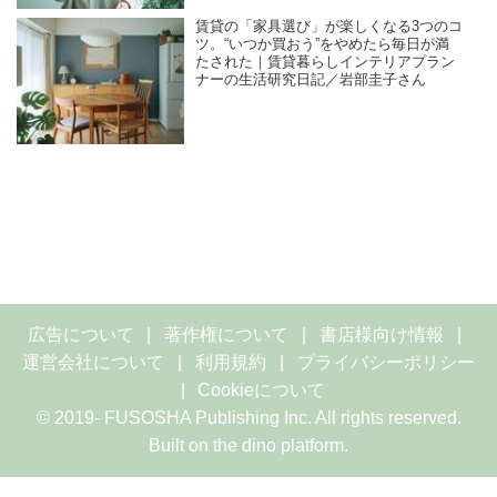
賃貸の「家具選び」が楽しくなる3つのコ
ツ。“いつか買おう”をやめたら毎日が満
たされた｜賃貸暮らしインテリアプラン
ナーの生活研究日記／岩部圭子さん
広告について
著作権について
書店様向け情報
運営会社について
利用規約
プライバシーポリシー
Cookieについて
© 2019- FUSOSHA Publishing Inc. All rights reserved.
Built on
the dino platform
.