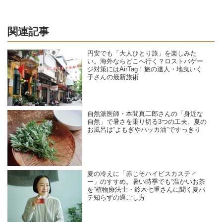
関連記事
円安でも「大人ひとり旅」を楽しみた
い。海外ならどこへ行く？ロストバゲー
ジ対策にはAirTag！旅の達人・地曳いく
子さんの最新旅術
自然派医師・本間真二郎さんの「身近な
自然」で暑さを乗り切る3つの工夫。夏の
お風呂は“よもぎやハッカ油”ですっきり
夏の冷えに「赤じそハイビスカスティ
ー」のすすめ。暑い時季でも“温かいお茶
を”植物療法士・鈴木七重さんに聞く夏バ
テ知らずの過ごし方