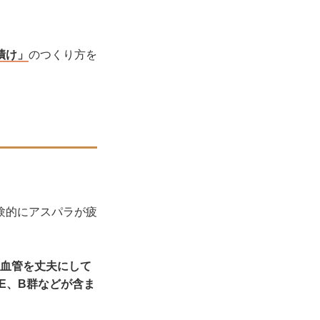
漬け」
のつくり方を
。
験的にアスパラが疲
血管を丈夫にして
E、B群などが含ま