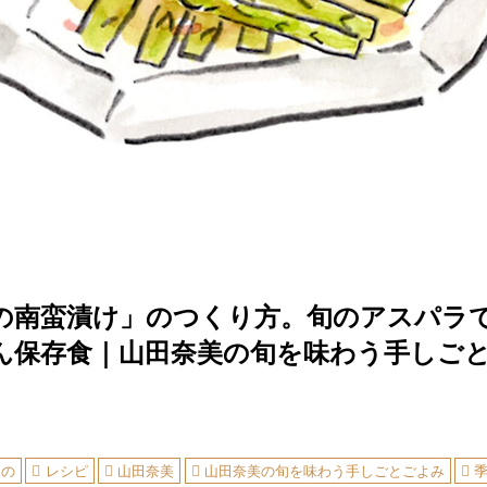
の南蛮漬け」のつくり方。旬のアスパラ
ん保存食｜山田奈美の旬を味わう手しご
もの
レシピ
山田奈美
山田奈美の旬を味わう手しごとごよみ