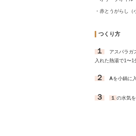
・赤とうがらし（
つくり方
１
アスパラガス
入れた熱湯で1〜
２
A
を小鍋に
３
１
の水気を