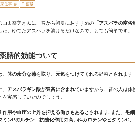
家仕事 春
薬膳
の山田奈美さんに、春から初夏におすすめの
「アスパラの南蛮
した。ゆでたアスパラを漬けるだけなので、とても簡単です。
薬膳的効能ついて
は、
体の余分な熱を取り、元気をつけてくれる
野菜とされます
に、
アスパラギン酸が豊富に含まれています
から、昔の人は体
とを実感していたのでしょう。
す作用や血圧の上昇を抑える働きもある
とされます｡また、
毛細
タミンPのルチン、抗酸化作用の高いβ-カロテンやビタミンC、