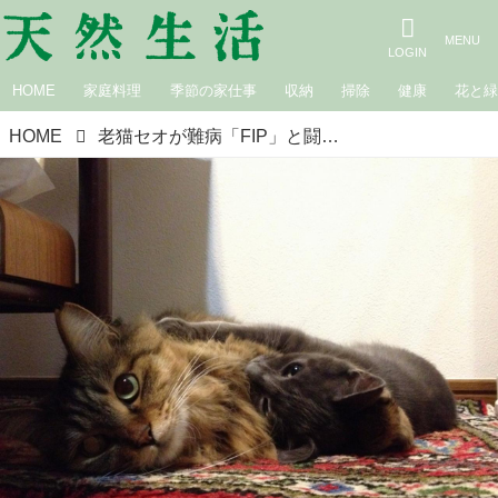
HOME
家庭料理
季節の家仕事
収納
掃除
健康
花と
HOME
老猫セオが難病「FIP」と闘った日々。治療薬・投薬方法・費用、そして最期の時間｜猫の預かりボランティア・小禄広海のねこおば日記