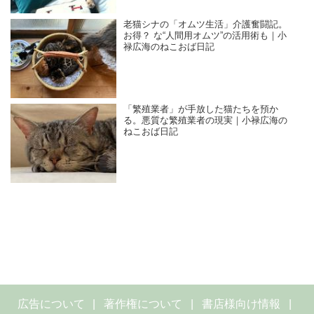
老猫シナの「オムツ生活」介護奮闘記。
お得？ な“人間用オムツ”の活用術も｜小
禄広海のねこおば日記
「繁殖業者」が手放した猫たちを預か
る。悪質な繁殖業者の現実｜小禄広海の
ねこおば日記
広告について
著作権について
書店様向け情報