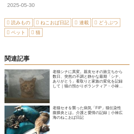
2025-05-30
読みもの
ねこおば日記
連載
どうぶつ
ペット
猫
関連記事
老猫シナに異変。親友セオの旅立ちから
数日、突然の不調と静かな最期「シナ、
ありがとう」看取りと家族の変化を記録
して｜猫の預かりボランティア・小禄広
海のねこおば日記
老猫セオを襲った病気「FIP」猫伝染性
腹膜炎とは。介護と愛情の記録｜小禄広
海のねこおば日記