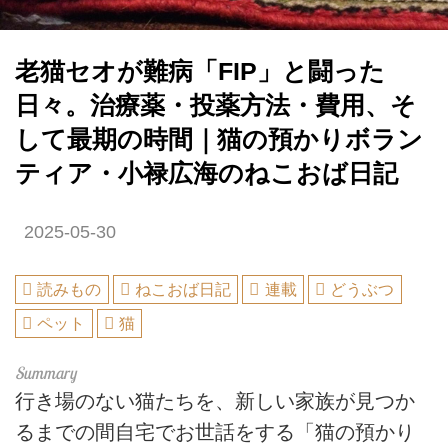
老猫セオが難病「FIP」と闘った
日々。治療薬・投薬方法・費用、そ
して最期の時間｜猫の預かりボラン
ティア・小禄広海のねこおば日記
2025-05-30
読みもの
ねこおば日記
連載
どうぶつ
ペット
猫
行き場のない猫たちを、新しい家族が見つか
るまでの間自宅でお世話をする「猫の預かり