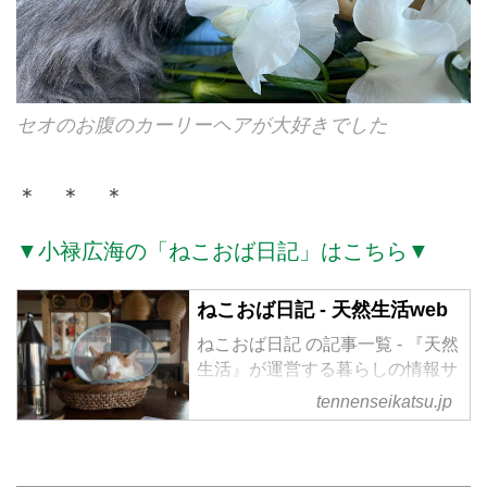
セオのお腹のカーリーヘアが大好きでした
＊ ＊ ＊
▼小禄広海の「ねこおば日記」はこちら▼
ねこおば日記 - 天然生活web
ねこおば日記 の記事一覧 - 『天然
生活』が運営する暮らしの情報サ
イト。食やファッション、暮らし
tennenseikatsu.jp
の知恵はもちろん、Webオリジナ
ルの情報を毎日配信