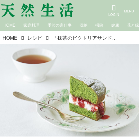
HOME
家庭料理
季節の家仕事
収納
掃除
健康
花と
HOME
レシピ
「抹茶のビクトリアサンドイッチケーキ」のつくり方。抹茶の風味といちごの酸味が好相性！お茶の風味を楽しむお菓子／菓子研究家・本間節子さん