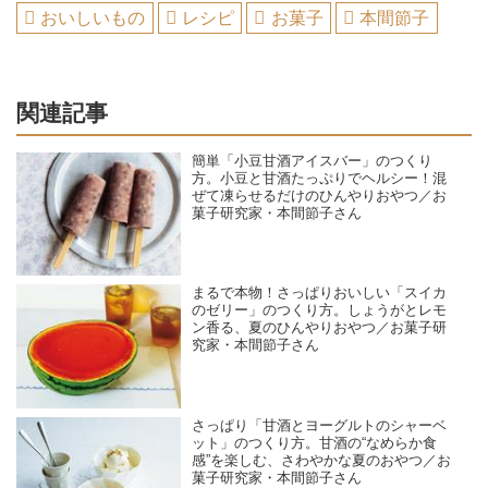
おいしいもの
レシピ
お菓子
本間節子
関連記事
簡単「小豆甘酒アイスバー」のつくり
方。小豆と甘酒たっぷりでヘルシー！混
ぜて凍らせるだけのひんやりおやつ／お
菓子研究家・本間節子さん
まるで本物！さっぱりおいしい「スイカ
のゼリー」のつくり方。しょうがとレモ
ン香る、夏のひんやりおやつ／お菓子研
究家・本間節子さん
さっぱり「甘酒とヨーグルトのシャーベ
ット」のつくり方。甘酒の“なめらか食
感”を楽しむ、さわやかな夏のおやつ／お
菓子研究家・本間節子さん