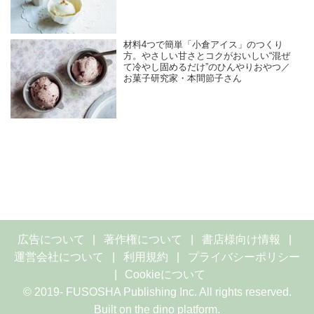
材料4つで簡単「小倉アイス」のつくり
方。やさしい甘さとコクがおいしい“混ぜ
て冷やし固めるだけ”のひんやりおやつ／
お菓子研究家・本間節子さん
広告について
著作権について
書店様向け情報
運営会社について
利用規約
プライバシーポリシー
Cookieについて
© 2019- FUSOSHA Publishing Inc. All rights reserved.
Built on
the dino platform
.