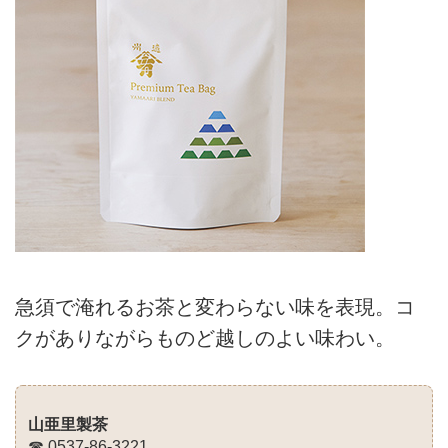
急須で淹れるお茶と変わらない味を表現。コ
クがありながらものど越しのよい味わい。
山亜里製茶
☎ 0537-86-3221