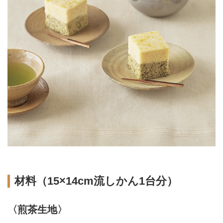
材料（15×14cm流しかん1台分）
〈煎茶生地〉