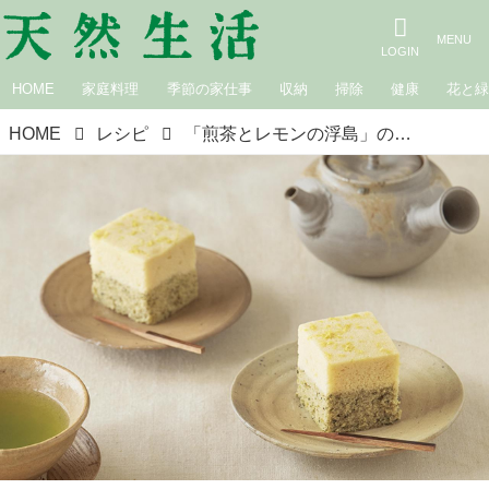
HOME
家庭料理
季節の家仕事
収納
掃除
健康
花と
HOME
レシピ
「煎茶とレモンの浮島」のつくり方。米粉と白あんでつくる‟お茶請けにぴったり”の蒸し菓子／菓子研究家・本間節子さんのお茶の風味を楽しむお菓子