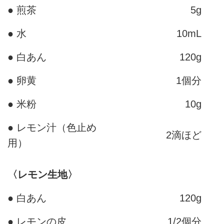
● 煎茶
5g
● 水
10mL
● 白あん
120g
● 卵黄
1個分
● 米粉
10g
● レモン汁（色止め
2滴ほど
用）
〈レモン生地〉
● 白あん
120g
● レモンの皮
1/2個分