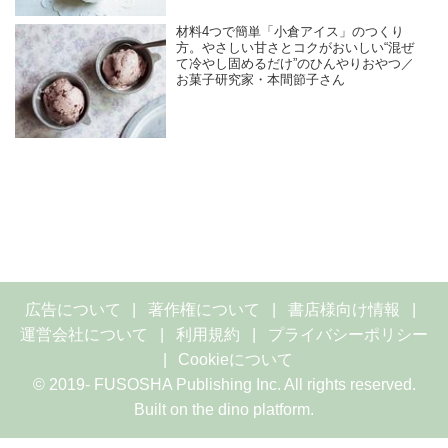
材料4つで簡単「小倉アイス」のつくり
方。やさしい甘さとコクがおいしい“混ぜ
て冷やし固めるだけ”のひんやりおやつ／
お菓子研究家・本間節子さん
広告について
著作権について
書店様向け情報
運営会社について
利用規約
プライバシーポリシー
Cookieについて
© 2019- FUSOSHA Publishing Inc. All rights reserved.
Built on
the dino platform
.