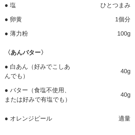
● 塩
ひとつまみ
● 卵黄
1個分
● 薄力粉
100g
〈あんバター〉
● 白あん（好みでこしあ
40g
んでも）
● バター（食塩不使用、
40g
または好みで有塩でも）
● オレンジピール
適量