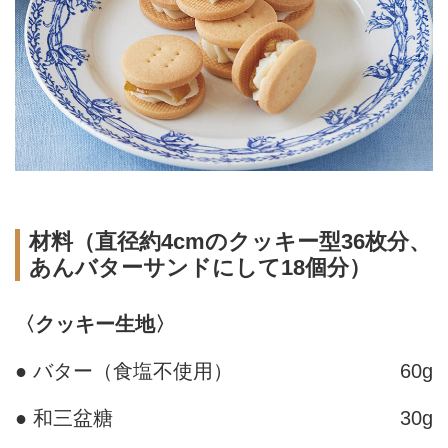
材料（直径約4cmのクッキー型36枚分、
あんバターサンドにして18個分）
〈クッキー生地〉
● バター（食塩不使用）
60g
● 和三盆糖
30g