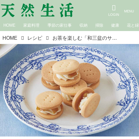
HOME
家庭料理
季節の家仕事
収納
掃除
健康
花と
HOME
レシピ
お茶を楽しむ「和三盆のサブレ」のつくり方。煎茶によく合う“ひと口サイズ”のあんバタークッキー／菓子研究家・本間節子さん