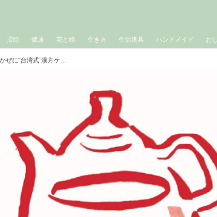
掃除
健康
花と緑
生き方
生活道具
ハンドメイド
お
夏風邪などの「空気の乾燥」による咳かぜに“台湾式”漢方ケア。身近な食材で不調を整えるおまもり習慣／DAYLILY（デイリリー）