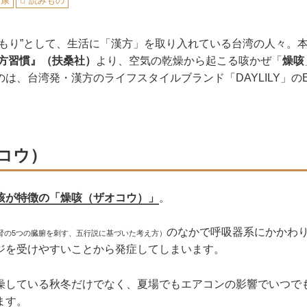
健康
読みもの
まもり”として、生活に「漢方」を取り入れている台湾の人々。
漢方習慣』（扶桑社）
より、空気の乾燥から起こる咳かぜ「
燥咳
は、台湾発・漢方のライフスタイルブランド「DAYLILY」のE
コウ）
咳が特徴の「燥咳（ザオコウ）」
。
のなかで呼吸器系にかかわ
腎の5つの臓腑を刺す、五行説に基づいた考え方）
ジを受けやすいことから発症してしまいます。
燥している秋冬だけでなく、夏場でもエアコンの影響でいつで
ます。