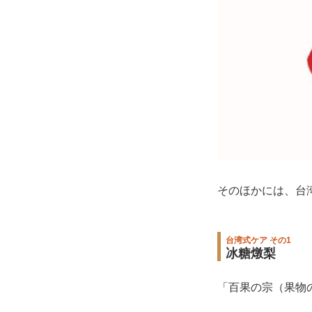
そのほかには、台
台湾式ケア その1
冰糖燉梨
「百果の宗（果物