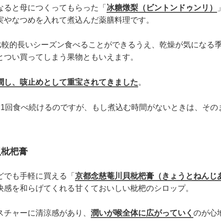
なると母につくってもらった「
冰糖燉梨（ビントンドゥンリ）
実やなつめを入れて煮込んだ薬膳料理です。
と比較的長いシーズン食べることができるうえ、乾燥が気になる
とつい買ってしまう果物ともいえます。
潤し、咳止めとして重宝されてきました
。
日1回食べ続けるのですが、もし煮込む時間がないときは、その
貝枇杷膏
どでも手軽に買える「
京都念慈菴川貝枇杷膏（きょうとねんじ
快感を和らげてくれる甘くておいしい枇杷のシロップ。
スチャーに清涼感があり、
潤いが喉全体に広がっていく
のが心