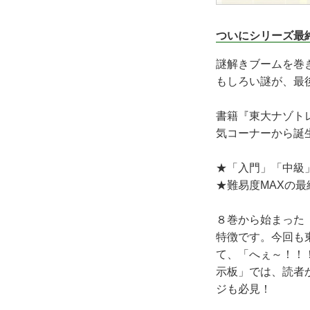
ついにシリーズ最終
謎解きブームを巻
もしろい謎が、最後
書籍『東大ナゾト
気コーナーから誕
★「入門」「中級
★難易度MAXの
８巻から始まった
特徴です。今回も
て、「へぇ～！！
示板」では、読者
ジも必見！