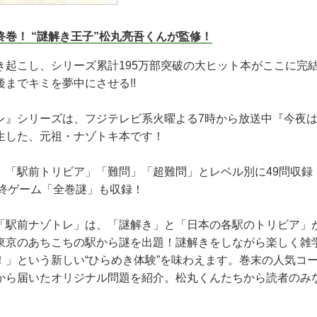
巻！ “謎解き王子”松丸亮吾くんが監修！
き起こし、シリーズ累計195万部突破の大ヒット本がここに完結
までキミを夢中にさせる!!
レ』シリーズは、フジテレビ系火曜よる7時から放送中『今夜
生した、元祖・ナゾトキ本です！
」「駅前トリビア」「難問」「超難問」とレベル別に49問収録
最終ゲーム「全巻謎」も収録！
「駅前ナゾトレ」は、「謎解き」と「日本の各駅のトリビア」
東京のあちこちの駅から謎を出題！謎解きをしながら楽しく雑
！」という新しい“ひらめき体験”を味わえます。巻末の人気コ
から届いたオリジナル問題を紹介。松丸くんたちから読者のみ