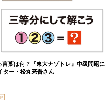
る言葉は何？『東大ナゾトレ』中級問題に
イター・松丸亮吾さん
体操