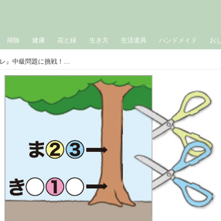
掃除
健康
花と緑
生き方
生活道具
ハンドメイド
お
「？」に入る言葉は何？『東大ナゾトレ』中級問題に挑戦！／謎解きクリエイター・松丸亮吾さん