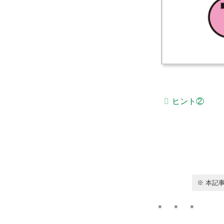
ヒント②
※ 本記
＊ ＊ ＊