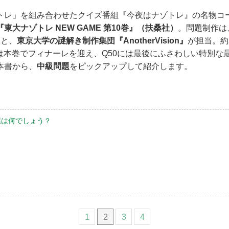
トレ」を組み合わせたクイズ番組『今夜はナゾトレ』の名物コ
『東大ナゾトレ NEW GAME 第10巻』（扶桑社）
。問題制作は
』
と、
東京大学の謎解き制作集団『AnotherVision』
が担当。約
ズは本巻でフィナーレを迎え、Q50には最後にふさわしい特別な
本書から、
中級問題
をピックアップして紹介します。
言葉は何でしょう？
1
2
3
4