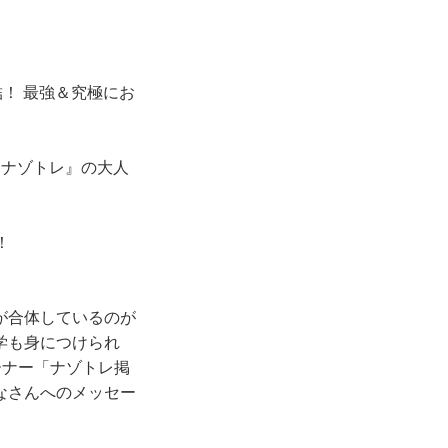
！ 最強＆究極にお
はナゾトレ』の大人
！
が合体しているのが
学も身につけられ
ーナー「ナゾトレ掲
なさんへのメッセー