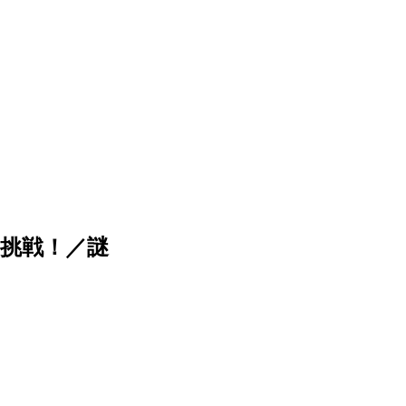
挑戦！／謎