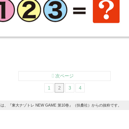
次ページ
1
2
3
4
事は、『東大ナゾトレ NEW GAME 第10巻』（扶桑社）からの抜粋です。