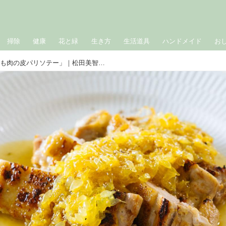
掃除
健康
花と緑
生き方
生活道具
ハンドメイド
お
甘夏みかんソースで「鶏もも肉の皮パリソテー」｜松田美智子の季節の仕事