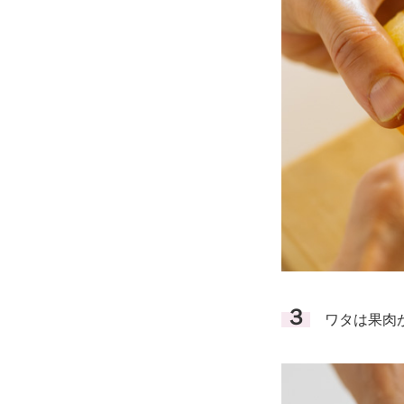
３
ワタは果肉が