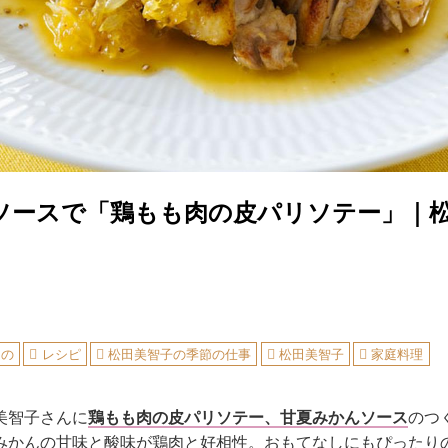
ソースで「鶏もも肉の皮パリソテー」｜
もの
レシピ
松田美智子の季節の仕事
松田美智子
家庭料理
美智子さんに
鶏もも肉の皮パリソテー、甘夏みかんソース
のつ
みかんの甘味と酸味が鶏肉と好相性。おもてなしにもぴったり