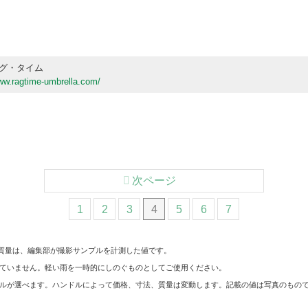
グ・タイム
www.ragtime-umbrella.com/
ki
次ページ
1
2
3
4
5
6
7
質量は、編集部が撮影サンプルを計測した値です。
していません。軽い雨を一時的にしのぐものとしてご使用ください。
ルが選べます。ハンドルによって価格、寸法、質量は変動します。記載の値は写真のもの