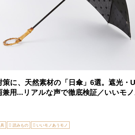
対策に、天然素材の「日傘」6選。遮光・U
雨兼用...リアルな声で徹底検証／いいモ
道具
読みもの
いいモノあうモノ