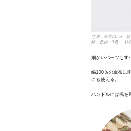
寸法：全長74cm、
鍮 色柄：3色 【
細かいパーツもす
綿100％の傘布に
にも使える。
ハンドルには楓を