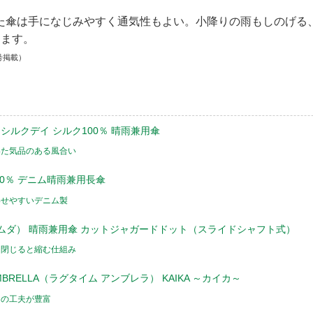
た傘は手になじみやすく通気性もよい。小降りの雨もしのげる
きます。
号掲載）
 シルクデイ シルク100％ 晴雨兼用傘
いた気品のある風合い
綿100％ デニム晴雨兼用長傘
わせやすいデニム製
（ラムダ） 晴雨兼用傘 カットジャガードドット（スライドシャフト式）
、閉じると縮む仕組み
UMBRELLA（ラグタイム アンブレラ） KAIKA ～カイカ～
ンの工夫が豊富