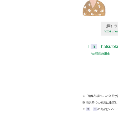
（問）ラ
https://
５
hatsuto
fog 晴雨兼用傘
※「編集部調べ」の全長や
※ 雨天時での使用は推奨
※
３
、
５
の商品はハンド