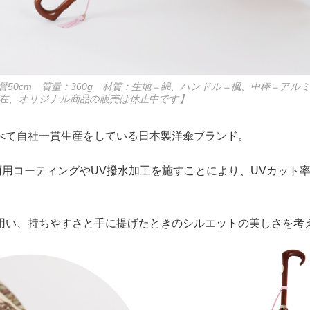
親骨50cm 質量：360g 材質：生地＝綿、ハンドル＝楓、中棒＝アル
現在、オリジナル商品の販売は休止中です】
べて自社一貫生産をしている日本製洋傘ブランド。
雨用コーティングやUV撥水加工を施すことにより、UVカット率
用い、持ちやすさと手に提げたときのシルエットの美しさを考