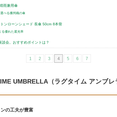
fog 晴雨兼用傘
を選べる播州織の傘
トンローンシェード 長傘 50cm 8本骨
よる優れた遮光率
座談会。おすすめポイントは？
1
2
3
4
5
6
7
IME UMBRELLA（ラグタイム アン
インの工夫が豊富