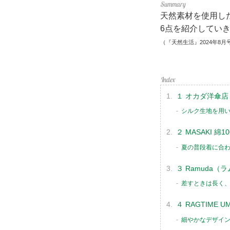
天然素材を使用し
6点を紹介してい
（『天然生活』2024年8月
１ オカダ洋傘店
シルク生地を用
２ MASAKI 
夏の普段着に合
３ Ramuda
差すときは長く
４ RAGTIME 
細やかなデザイ