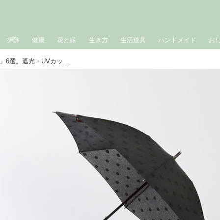
掃除
健康
花と緑
生き方
生活道具
ハンドメイド
お
夏の紫外線対策に、天然素材の「日傘」6選。遮光・UVカット・通気性・晴雨兼用...リアルな声で徹底検証／いいモノあうモノ