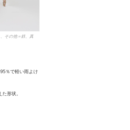
ミ、その他＝鉄、真
95％で軽い雨よけ
えた形状。