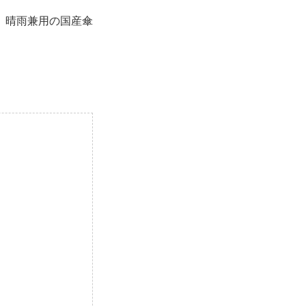
、晴雨兼用の国産傘