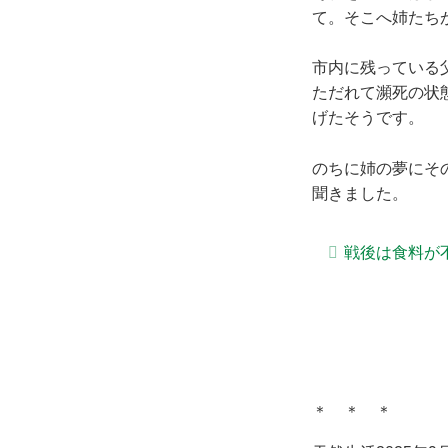
て。そこへ姉たち
市内に残っている
ただれて瀕死の状
げたそうです。
のちに姉の夢にそ
聞きました。
戦後は食料が
＊ ＊ ＊