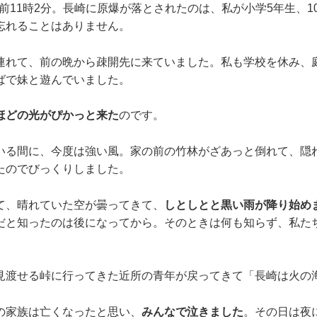
の午前11時2分。長崎に原爆が落とされたのは、私が小学5年生、
忘れることはありません。
連れて、前の晩から疎開先に来ていました。私も学校を休み、
ばで妹と遊んでいました。
ほどの光がぴかっと来た
のです。
いる間に、今度は強い風。家の前の竹林がざあっと倒れて、隠
たのでびっくりしました。
て、晴れていた空が曇ってきて、
しとしとと黒い雨が降り始め
だと知ったのは後になってから。そのときは何も知らず、私た
見渡せる峠に行ってきた近所の青年が戻ってきて「長崎は火の
の家族は亡くなったと思い、
みんなで泣きました
。その日は夜