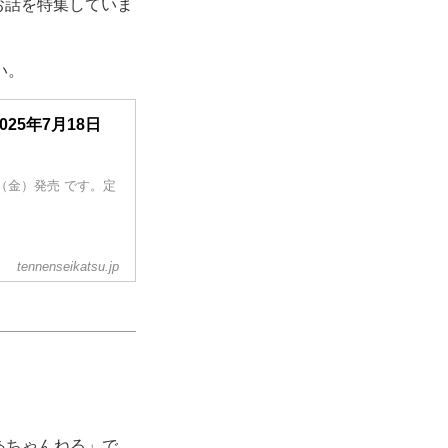
お話を特集していま
い。
25年7月18日
日（金）発売 です。定
tennenseikatsu.jp
ばあちゃんねる」で