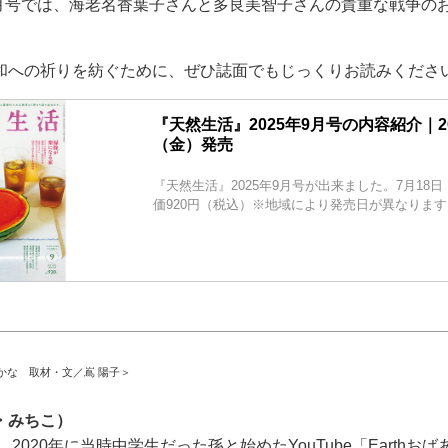
年9月号では、海老名香葉子さんと多良美智子さんの貴重な戦争の
和への祈りを紡ぐために、ぜひ誌面でもじっくりお読みくださ
『天然生活』2025年9月号の内容紹介｜20
（金）発売
『天然生活』2025年9月号が出来ました。7月18
価920円（税込）※地域により発売日が異なります
かな 取材・文／嶌 陽子＞
・みちこ）
。2020年に当時中学生だった孫と始めたYouTube「Earthお