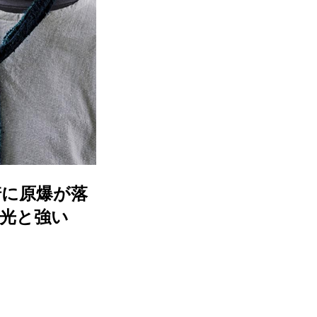
崎に原爆が落
い光と強い