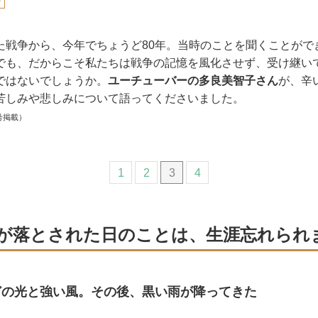
の
た戦争から、今年でちょうど80年。当時のことを聞くことがで
でも、だからこそ私たちは戦争の記憶を風化させず、受け継い
ではないでしょうか。
ユーチューバーの多良美智子さん
が、辛
苦しみや悲しみについて語ってくださいました。
号掲載）
1
2
3
4
が落とされた日のことは、生涯忘れられ
どの光と強い風。その後、黒い雨が降ってきた