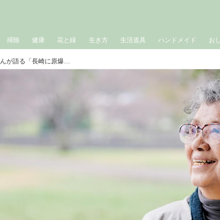
掃除
健康
花と緑
生き方
生活道具
ハンドメイド
お
90歳、ユーチューバー・多良美智子さんが語る「長崎に原爆が落ちた日」80年前、少女が体験した戦争の記憶...眩しい光と強い風、そして空から黒い雨が降ってきた