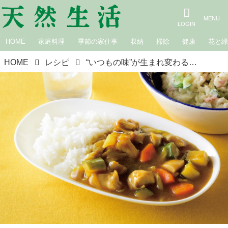
HOME
家庭料理
季節の家仕事
収納
掃除
健康
花と
HOME
レシピ
“いつもの味”が生まれ変わる「和風カレー」のつくり方。ルーも油も使わない！家庭料理の新定番レシピ／料理研究家・瀬尾幸子さん