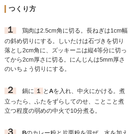
つくり方
１
鶏肉は2.5cm角に切る。長ねぎは1cm幅
の斜め切りにする。しいたけは石づきを切り
落とし2cm角に、ズッキーニは縦4等分に切っ
てから2cm厚さに切る。にんじんは5mm厚さ
のいちょう切りにする。
２
鍋に
１
と
A
を入れ、中火にかける。煮
立ったら、ふたをずらしてのせ、ことこと煮
立つ程度の弱めの中火で10分煮る。
３
B
のカレー粉と片栗粉を混ぜ、水を加え