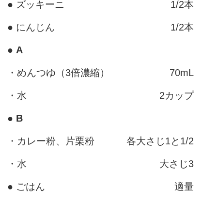
● ズッキーニ
1/2本
● にんじん
1/2本
●
A
・めんつゆ（3倍濃縮）
70mL
・水
2カップ
●
B
・カレー粉、片栗粉
各大さじ1と1/2
・水
大さじ3
● ごはん
適量