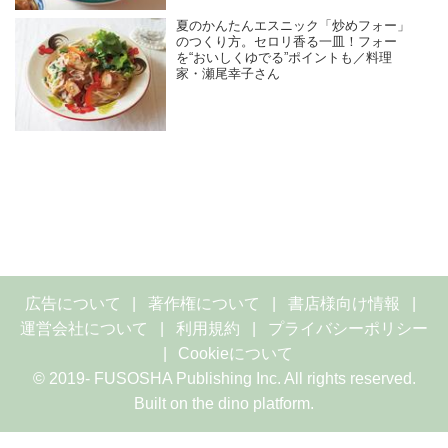
夏のかんたんエスニック「炒めフォー」
のつくり方。セロリ香る一皿！フォー
を“おいしくゆでる”ポイントも／料理
家・瀬尾幸子さん
広告について
著作権について
書店様向け情報
運営会社について
利用規約
プライバシーポリシー
Cookieについて
© 2019- FUSOSHA Publishing Inc. All rights reserved.
Built on
the dino platform
.