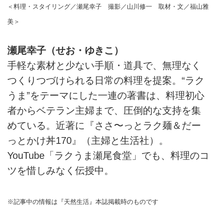
＜料理・スタイリング／瀬尾幸子 撮影／山川修一 取材・文／福山雅
美＞
瀬尾幸子（せお・ゆきこ）
手軽な素材と少ない手順・道具で、無理なく
つくりつづけられる日常の料理を提案。“ラク
うま”をテーマにした一連の著書は、料理初心
者からベテラン主婦まで、圧倒的な支持を集
めている。近著に『ささ〜っとラク麺＆だー
っとかけ丼170』（主婦と生活社）。
YouTube「ラクうま瀬尾食堂」でも、料理のコ
ツを惜しみなく伝授中。
※記事中の情報は『天然生活』本誌掲載時のものです