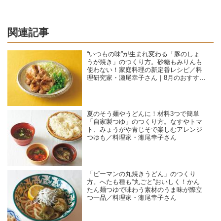
関連記事
“いつもの味”が生まれ変わる「豚のしょ
うが焼き」のつくり方。砂糖もみりんも
使わない！家庭料理の新定番レシピ／料
理研究家・瀬尾幸子さん｜8月のおすすめ
記事
夏のそう麺やうどんに！材料3つで簡単
「自家製つゆ」のつくり方。なすやトマ
ト、みょうがや青じそで楽しむアレンジ
つゆも／料理家・瀬尾幸子さん
「ピーマンの丸焼きうどん」のつくり
方。へたも種も“丸ごと”おいしく！かん
たん麺つゆで味わう素材のうま味が際立
つ一品／料理家・瀬尾幸子さん