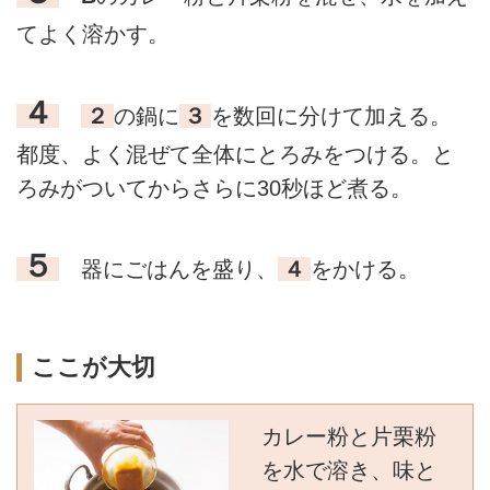
てよく溶かす。
４
２
の鍋に
３
を数回に分けて加える。
都度、よく混ぜて全体にとろみをつける。と
ろみがついてからさらに30秒ほど煮る。
５
器にごはんを盛り、
４
をかける。
ここが大切
カレー粉と片栗粉
を水で溶き、味と