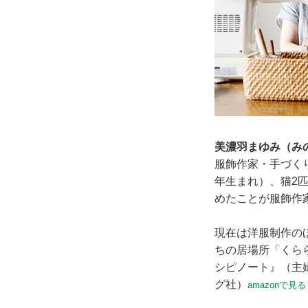
美濃羽まゆみ（み
服飾作家・手づくり
年生まれ）、猫2
めたことが服飾作
現在は洋服制作のほ
ちの居場所「くら
シピノート』（主
グ社）
amazonで見る