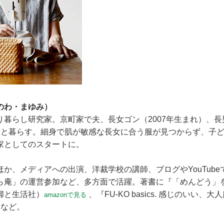
のわ・まゆみ）
暮らし研究家。京町家で夫、長女ゴン（2007年生まれ）、長男
匹と暮らす。細身で肌が敏感な長女に合う服が見つからず、子
家としてのスタートに。
か、メディアへの出演、洋裁学校の講師、ブログやYouTub
ら庵」の運営参加など、多方面で活躍。著書に『「めんどう」
婦と生活社）
、『FU-KO basics. 感じのいい
amazonで見る
など。