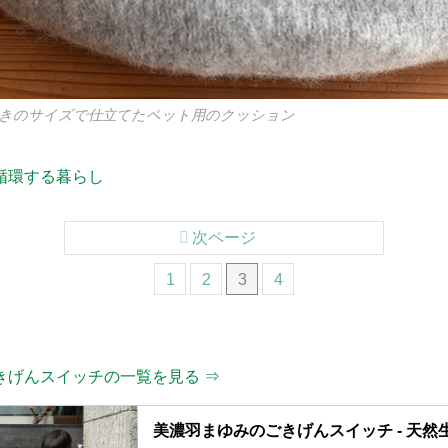
きのサイズで仕立てたペット用のクッション
循環する暮らし
次ページ
1
2
3
4
きげんスイッチの一覧を見る ⇒
美濃羽まゆみのごきげんスイッチ - 天然生