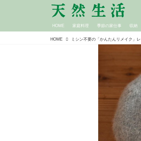
HOME
家庭料理
季節の家仕事
収納
HOME