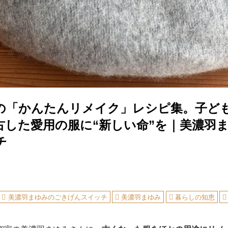
の「かんたんリメイク」レシピ集。子ど
古した愛用の服に“新しい命”を｜美濃羽
チ
美濃羽まゆみのごきげんスイッチ
美濃羽まゆみ
暮らしの知恵