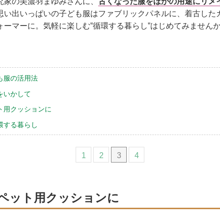
究家の美濃羽まゆみさんに、
古くなった服をほかの用途にリメ
思い出いっぱいの子ども服はファブリックパネルに、着古した
ォーマーに。気軽に楽しむ‟循環する暮らし”はじめてみません
も服の活用法
をいかして
ト用クッションに
環する暮らし
1
2
3
4
ペット用クッションに