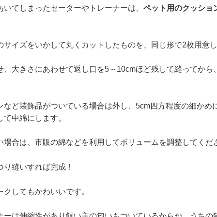
あいてしまったセーターやトレーナーは、
ペット用のクッショ
のサイズをいかして丸くカットしたものを、同じ形で2枚用意
せ、大きさにあわせて返し口を5～10cmほど残して縫ってから
ンなど装飾品がついている場合は外し、5cm四方程度の細かめ
して中綿にします。
い場合は、市販の綿などを利用してボリュームを調整してくだ
つり縫いすれば完成！
ークしてもかわいいです。
ナーは伸縮性があり飼い主の匂いもついているからか、うちの