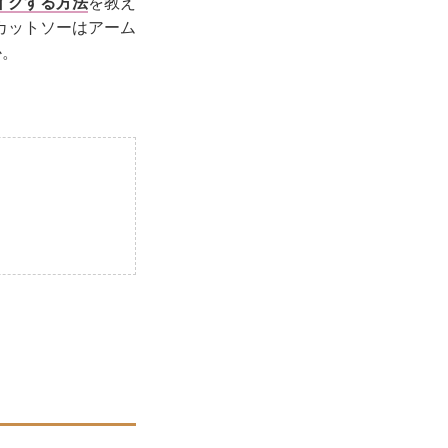
イクする方法
を教え
カットソーはアーム
か。