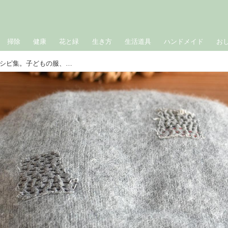
掃除
健康
花と緑
生き方
生活道具
ハンドメイド
お
ミシン不要の「かんたんリメイク」レシピ集。子どもの服、カットソー…着古した愛用の服に“新しい命”を｜美濃羽まゆみのごきげんスイッチ