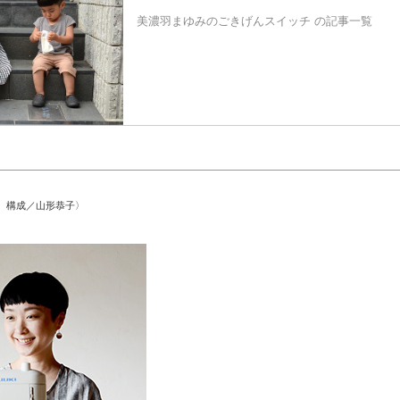
美濃羽まゆみのごきげんスイッチ の記事一覧
 構成／山形恭子〉