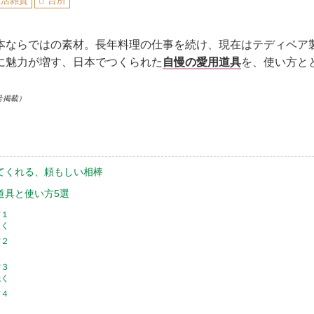
生活雑貨
台所
本ならではの素材。長年料理の仕事を続け、現在はテディベア
に魅力が増す、日本でつくられた
自慢の愛用道具
を、使い方と
号掲載）
てくれる、頼もしい相棒
道具と使い方5選
方１
炊く
方２
え
方３
焼く
方４
る