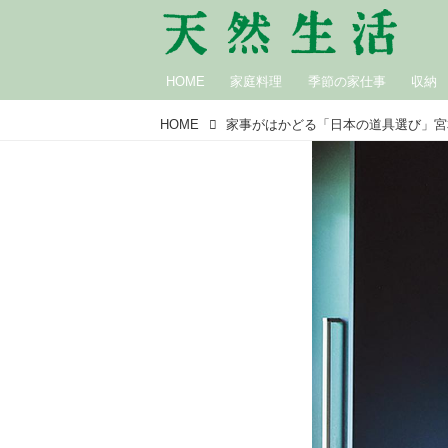
HOME
家庭料理
季節の家仕事
収納
HOME