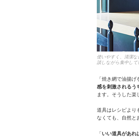
使いやすく、清潔な
談しながら集中して
「焼き網で油揚げ
感を刺激されるう
ます。そうした楽
道具はレシピより
なくても、自然と
「
いい道具があれ