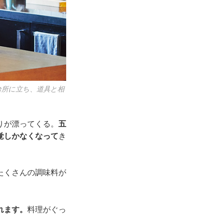
台所に立ち、道具と相
りが漂ってくる。
五
覚しかなくなって
き
たくさんの調味料が
れます。
料理がぐっ