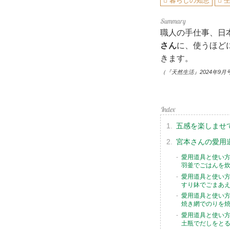
暮らしの知恵
職人の手仕事、日
さん
に、使うほど
きます。
（『天然生活』2024年9月
五感を楽しませ
宮本さんの愛用
愛用道具と使い
羽釜でごはんを
愛用道具と使い
すり鉢でごまあ
愛用道具と使い
焼き網でのりを
愛用道具と使い
土瓶でだしをと