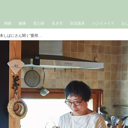
掃除
健康
花と緑
生き方
生活道具
ハンドメイド
お
家事がはかどる「日本の道具選び」宮本しばにさん聞く“愛用道具”とお気に入りの使い方5選。料理が自然においしくなる、頼れる相棒たち