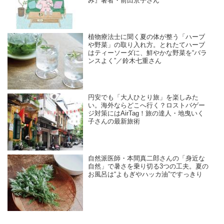
み』著者・前田京子さん
植物療法士に聞く夏の体が整う「ハーブ
や野菜」の取り入れ方。とれたてハーブ
はティーソーダに、鮮やかな野菜を“バラ
ンスよく”／鈴木七重さん
円安でも「大人ひとり旅」を楽しみた
い。海外ならどこへ行く？ロストバゲー
ジ対策にはAirTag！旅の達人・地曳いく
子さんの最新旅術
自然派医師・本間真二郎さんの「身近な
自然」で暑さを乗り切る3つの工夫。夏の
お風呂は“よもぎやハッカ油”ですっきり