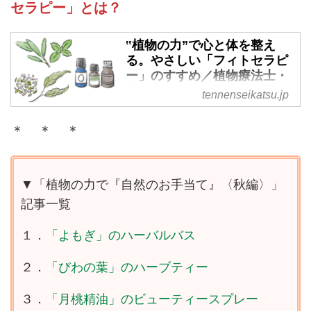
セラピー」とは？
‟植物の力”で心と体を整え
る。やさしい「フィトセラピ
ー」のすすめ／植物療法士・
岡野真弥さん - 天然生活web
tennenseikatsu.jp
心身を元気にしてくれる植物の
＊ ＊ ＊
力。植物療法士の岡野真弥さん
に、植物の力を上手に取り入れて
自然治癒力を高める「フィトセラ
ピー」について教えてもらいまし
▼「植物の力で『自然のお手当て』〈秋編〉」
た。（『天然生活』2024年8月号
記事一覧
掲載）
１．
「よもぎ」のハーバルバス
２．
「びわの葉」のハーブティー
３．
「月桃精油」のビューティースプレー