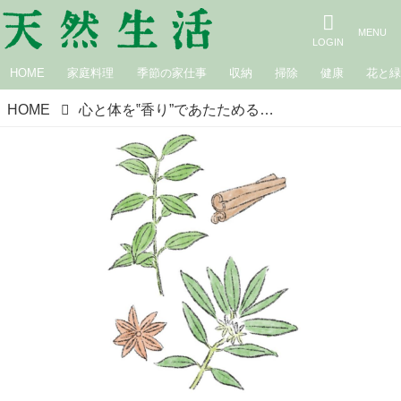
HOME
家庭料理
季節の家仕事
収納
掃除
健康
花と
HOME
心と体を‟香り”であたためる「秋ハーブのポプリ」のつくり方。シナモン、八角…秋のハーブに幸福感を高める精油をたらして／植物療法士・岡野真弥さん