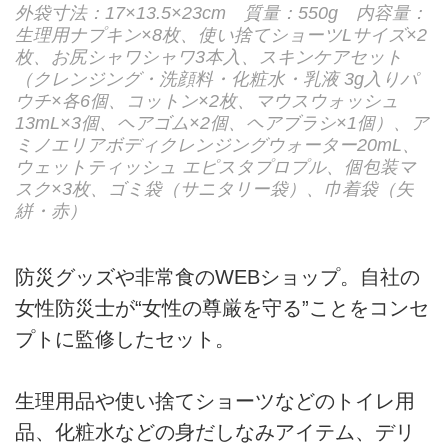
外袋寸法：17×13.5×23cm 質量：550g 内容量：
生理用ナプキン×8枚、使い捨てショーツLサイズ×2
枚、お尻シャワシャワ3本入、スキンケアセット
（クレンジング・洗顔料・化粧水・乳液 3g入りパ
ウチ×各6個、コットン×2枚、マウスウォッシュ
13mL×3個、ヘアゴム×2個、ヘアブラシ×1個）、ア
ミノエリアボディクレンジングウォーター20mL、
ウェットティッシュ エピスタプロプル、個包装マ
スク×3枚、ゴミ袋（サニタリー袋）、巾着袋（矢
絣・赤）
防災グッズや非常食のWEBショップ。自社の
女性防災士が“女性の尊厳を守る”ことをコンセ
プトに監修したセット。
生理用品や使い捨てショーツなどのトイレ用
品、化粧水などの身だしなみアイテム、デリ