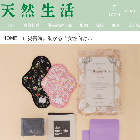
HOME
家庭料理
季節の家仕事
収納
掃除
健康
花と
HOME
災害時に助かる「女性向け防災セット」おすすめ3選。女性の尊厳を守る“ないと困る”衛生用品をコンパクトに網羅／いいモノあうモノ