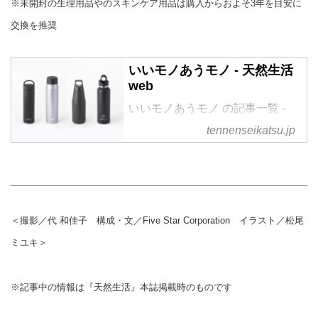
※未開封の生理用品やのスキンケア用品は購入からおよそ3年を目安に
交換を推奨
いいモノあうモノ - 天然生活
web
いいモノあうモノ の記事一覧 -
『天然生活』が運営する暮らしの
tennenseikatsu.jp
情報サイト。食やファッション、
暮らしの知恵はもちろん、Webオ
リジナルの情報を毎日配信
＜撮影／代 和佳子 構成・文／Five Star Corporation イラスト／松尾
ミユキ＞
※記事中の情報は『天然生活』本誌掲載時のものです