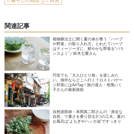
暮らしの知恵
防災
関連記事
植物療法士に聞く夏の体が整う「ハーブ
や野菜」の取り入れ方。とれたてハーブ
はティーソーダに、鮮やかな野菜を“バラ
ンスよく”／鈴木七重さん
円安でも「大人ひとり旅」を楽しみた
い。海外ならどこへ行く？ロストバゲー
ジ対策にはAirTag！旅の達人・地曳いく
子さんの最新旅術
自然派医師・本間真二郎さんの「身近な
自然」で暑さを乗り切る3つの工夫。夏の
お風呂は“よもぎやハッカ油”ですっきり