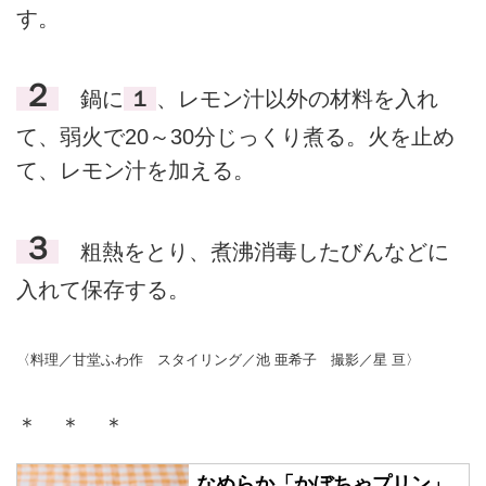
す。
２
鍋に
１
、レモン汁以外の材料を入れ
て、弱火で20～30分じっくり煮る。火を止め
て、レモン汁を加える。
３
粗熱をとり、煮沸消毒したびんなどに
入れて保存する。
〈料理／甘堂ふわ作 スタイリング／池 亜希子 撮影／星 亘〉
＊ ＊ ＊
なめらか「かぼちゃプリン」