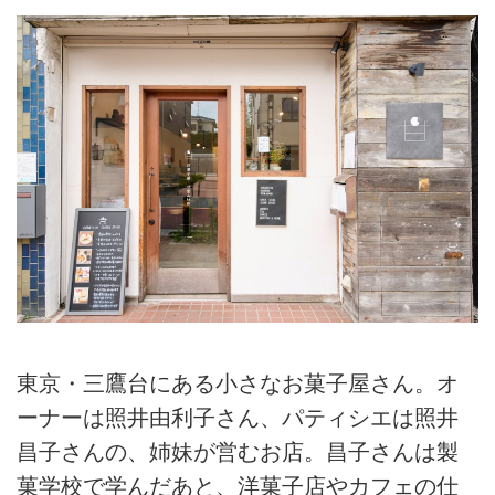
上げる簡単スコーンです。
製おやつレシピを教えていただき
ました。今回紹介するのは、ひん
やりと冷たいミルクシャーベット
を乗せた夏のふるふる「コーヒー
ゼリー」のつくり方。ドリップコ
ーヒーを使うことで、風味豊かな
コーヒーゼリーを楽しめます。
東京・三鷹台にある小さなお菓子屋さん。オ
ーナーは照井由利子さん、パティシエは照井
昌子さんの、姉妹が営むお店。昌子さんは製
菓学校で学んだあと、洋菓子店やカフェの仕