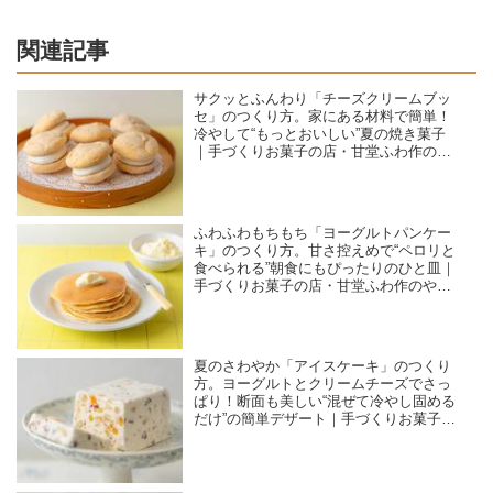
関連記事
サクッとふんわり「チーズクリームブッ
セ」のつくり方。家にある材料で簡単！
冷やして“もっとおいしい”夏の焼き菓子
｜手づくりお菓子の店・甘堂ふわ作のや
さしいおやつ
ふわふわもちもち「ヨーグルトパンケー
キ」のつくり方。甘さ控えめで“ペロリと
食べられる”朝食にもぴったりのひと皿｜
手づくりお菓子の店・甘堂ふわ作のやさ
しいおやつ
夏のさわやか「アイスケーキ」のつくり
方。ヨーグルトとクリームチーズでさっ
ぱり！断面も美しい“混ぜて冷やし固める
だけ”の簡単デザート｜手づくりお菓子の
店・甘堂ふわ作のやさしいおやつ