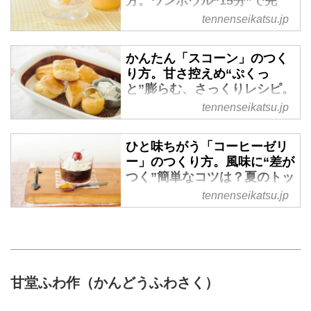
方。ワンボウル“15分”で完
キャラメル」。材料3つでつくれ
りお菓子の店「甘堂ふわ作」さん
成！のお手軽レシピ｜手づく
tennenseikatsu.jp
る簡単レシピで、常備すればスコ
に、自宅でもおいしく手軽につく
りお菓子の店・甘堂ふわ作の
ーンやパンケーキに乗せたり、マ
れるようにアレンジを加えた自家
やさしいおやつ - 天然生活
かんたん「スコーン」のつく
フィンに練りこんだり、りんごの
製おやつレシピを教えていただき
web
り方。甘さ控えめ“ぷくっ
おやつの楽しみも広がります。
ました。今回紹介するのは、見た
やさしい甘さで、疲れた心をふわ
と”膨らむ、さっくりレシピ。
目も愛らしい「レモンケーキ」の
っと癒す、手づくりお菓子の店
朝食にもおやつにも頼れる焼
tennenseikatsu.jp
つくり方。生地に、仕上げに、ア
「甘堂ふわ作」さんに、自宅でも
き菓子｜手づくりお菓子の
イシングにと、レモン汁を何度も
おいしく手軽につくれるようにア
店・甘堂ふわ作のやさしいお
使い、爽やかな風味が広がるレシ
ひと味ちがう「コーヒーゼリ
レンジを加えた自家製おやつレシ
やつ - 天然生活web
ピです。ラッピングの方法も教え
ー」のつくり方。風味に“差が
ピを教えていただきました。今回
ていただきましたので、友人宅へ
疲れた心をやさしく癒す、手づく
つく”簡単なコツは？夏のトッ
紹介するのは、15分、ワンボウル
の手土産としてもおすすめです。
りお菓子の店「甘堂ふわ作」さん
ピングは冷たいミルクシャー
tennenseikatsu.jp
で完成するとろ～り「レモンカー
に、自宅でもおいしく手軽につく
ベットがおすすめ｜手づくり
ド」のつくり方。アイスにかけた
れるようにアレンジを加えた自家
お菓子の店・甘堂ふわ作のや
り、ヨーグルトに添えたり、常備
製おやつレシピを教えていただき
さしいおやつ - 天然生活web
しておけば、レモンのおやつがい
ました。今回紹介するのは甘さ控
つでも自宅で楽しめます。
やさしい甘さで心を癒す、手づく
えめな基本の「スコーン」のつく
りお菓子の店「甘堂ふわ作」さん
甘堂ふわ作（かんどうふわさく）
り方。生地を捏ねて、重ねて捏ね
に、自宅でもおいしく手軽につく
て、層をつくり、ふっくらと焼き
れるようにアレンジを加えた自家