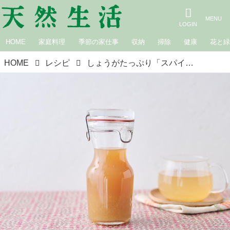
HOME
家庭料理
季節の家仕事
収納
掃除
健康
花と
HOME
レシピ
しょうがたっぷり「スパイスジンジャーシロップ」のつくり方。ピリリとおいしい“ドリンクの素”炭酸やお湯割りで自分好みの1杯に｜手づくりお菓子の店・甘堂ふわ作のやさしいおやつ