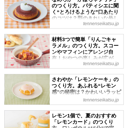
のつくり方。パティシエに聞
く“とろけるような”口あたり
のコツは？型のきれいな外し
tennenseikatsu.jp
方も｜手づくりお菓子の店・
甘堂ふわ作のやさしいおやつ
- 天然生活web
材料3つで簡単「りんごキャ
ラメル」のつくり方。スコー
疲れた心をやさしくいやす、手づ
ンやマフィンにアレンジ自
くりお菓子の店「甘堂ふわ作」さ
在！おやつの楽しみが広が
んに、秋の定番おやつ「かぼちゃ
tennenseikatsu.jp
る“りんご”のつくりおき｜手
プリン」の失敗しないコツと基本
づくりお菓子の店・甘堂ふわ
のレシピを教えていただきまし
作のやさしいおやつ - 天然生
た。
さわやか「レモンケーキ」の
活web
つくり方。あふれる“レモン
感”の秘密は？かわいいラッピ
疲れた心をやさしくいやす、手づ
ング方法も教えます｜手づく
くりお菓子の店「甘堂ふわ作」さ
tennenseikatsu.jp
りお菓子の店・甘堂ふわ作の
んに、自宅でも手軽につくれるお
やさしいおやつ - 天然生活
やつレシピを教えていただきまし
レモン1個で、夏のおすすめ
web
た。今回紹介するのは、りんごの
「レモンカード」のつくり
おやつの簡単つくりおき「りんご
やさしい甘さで心を癒す、手づく