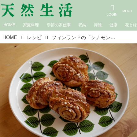
HOME
家庭料理
季節の家仕事
収納
掃除
健康
花と
HOME
レシピ
フィンランドの「シナモンロール」のつくり方。スパイスが奏でる“北欧気分”を楽しむ幸せの焼きたてパン／週末北欧部 chikaさん