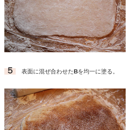
５
表面に混ぜ合わせた
B
を均一に塗る。