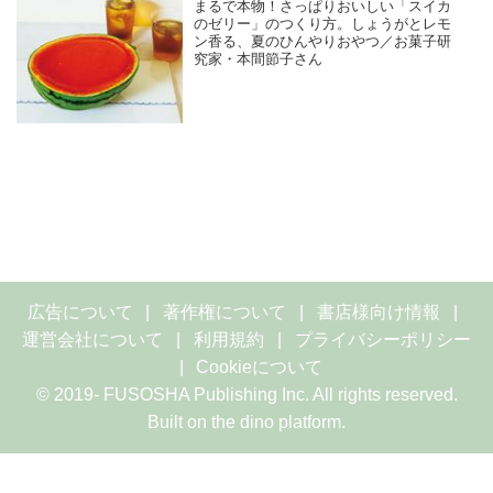
まるで本物！さっぱりおいしい「スイカ
のゼリー」のつくり方。しょうがとレモ
ン香る、夏のひんやりおやつ／お菓子研
究家・本間節子さん
広告について
著作権について
書店様向け情報
運営会社について
利用規約
プライバシーポリシー
Cookieについて
© 2019- FUSOSHA Publishing Inc. All rights reserved.
Built on
the dino platform
.