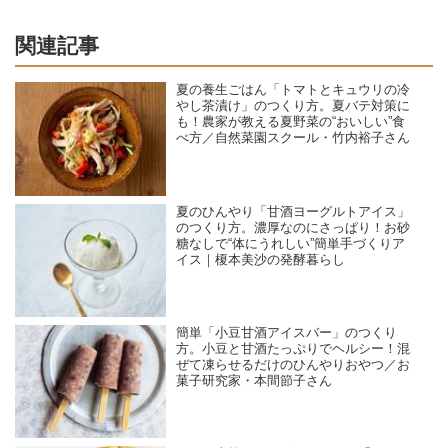
関連記事
夏の養生ごはん「トマトとキュウリの冷
やし茶漬け」のつくり方。夏バテ対策に
も！農家が教える夏野菜の“おいしい”食
べ方／自然菜園スクール・竹内裕子さん
夏のひんやり「甘酒ヨーグルトアイス」
のつくり方。濃厚なのにさっぱり！お砂
糖なしで“体にうれしい”簡単手づくりア
イス｜榎本美沙の発酵暮らし
簡単「小豆甘酒アイスバー」のつくり
方。小豆と甘酒たっぷりでヘルシー！混
ぜて凍らせるだけのひんやりおやつ／お
菓子研究家・本間節子さん