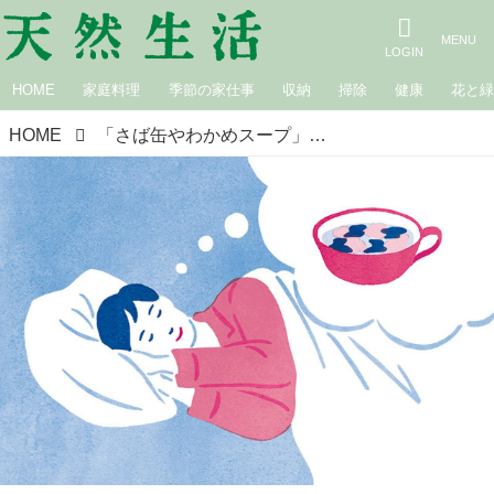
HOME
家庭料理
季節の家仕事
収納
掃除
健康
花と
HOME
「さば缶やわかめスープ」で老化対策。医師に教わる‟脳と心”を若返らせる4つの食事習慣／みぞぐちクリニック（栄養療法専門クリニック）院長・溝口徹さん