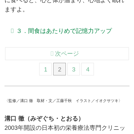
に食べると、心と体が温まり、心地よく眠れ
ますよ。
３．間食はあたりめで記憶力アップ
次ページ
1
2
3
4
〈監修／溝口 徹 取材・文／工藤千秋 イラスト／イオクサツキ〉
溝口 徹（みぞぐち・とおる）
2003年開設の日本初の栄養療法専門クリニッ