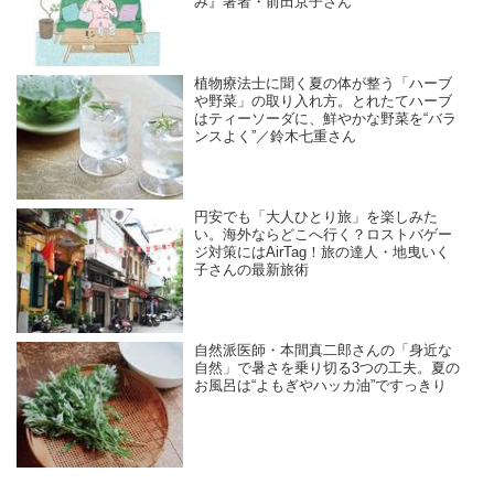
み』著者・前田京子さん
植物療法士に聞く夏の体が整う「ハーブ
や野菜」の取り入れ方。とれたてハーブ
はティーソーダに、鮮やかな野菜を“バラ
ンスよく”／鈴木七重さん
円安でも「大人ひとり旅」を楽しみた
い。海外ならどこへ行く？ロストバゲー
ジ対策にはAirTag！旅の達人・地曳いく
子さんの最新旅術
自然派医師・本間真二郎さんの「身近な
自然」で暑さを乗り切る3つの工夫。夏の
お風呂は“よもぎやハッカ油”ですっきり