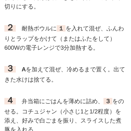
切りにする。
２
耐熱ボウルに
１
を入れて混ぜ、ふんわ
りとラップをかけて（またはふたをして）
600Wの電子レンジで3分加熱する。
３
A
を加えて混ぜ、冷めるまで置く。出て
きた水けは捨てる。
４
弁当箱にごはんを薄めに詰め、
３
をの
せる。コチュジャン（小さじ1と1/2程度）を
添え、好みで白ごまを振り、スライスした煮
豚を入れる。