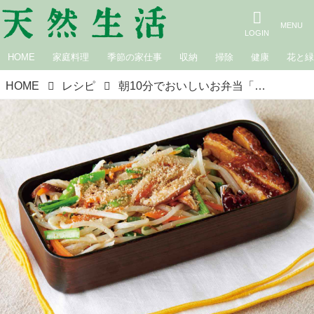
HOME
家庭料理
季節の家仕事
収納
掃除
健康
花と
HOME
レシピ
朝10分でおいしいお弁当「野菜ビビンバ弁当」のつくり方。もやしはシャキッと、おいしく時短／料理家・瀬尾幸子さん