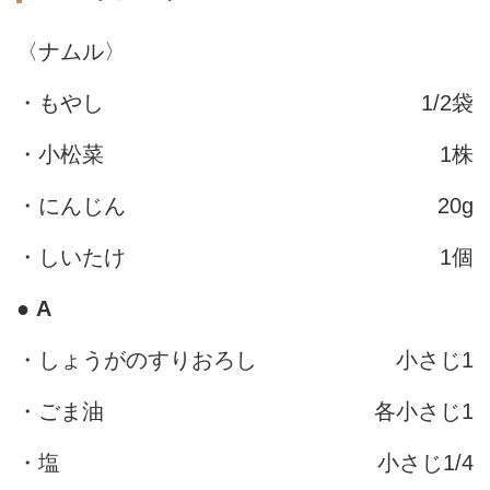
〈ナムル〉
・もやし
1/2袋
・小松菜
1株
・にんじん
20g
・しいたけ
1個
●
A
・しょうがのすりおろし
小さじ1
・ごま油
各小さじ1
・塩
小さじ1/4