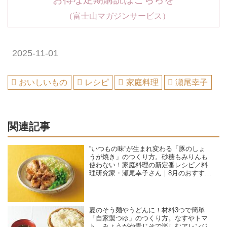
（富士山マガジンサービス）
2025-11-01
おいしいもの
レシピ
家庭料理
瀬尾幸子
関連記事
“いつもの味”が生まれ変わる「豚のしょ
うが焼き」のつくり方。砂糖もみりんも
使わない！家庭料理の新定番レシピ／料
理研究家・瀬尾幸子さん｜8月のおすすめ
記事
夏のそう麺やうどんに！材料3つで簡単
「自家製つゆ」のつくり方。なすやトマ
ト、みょうがや青じそで楽しむアレンジ