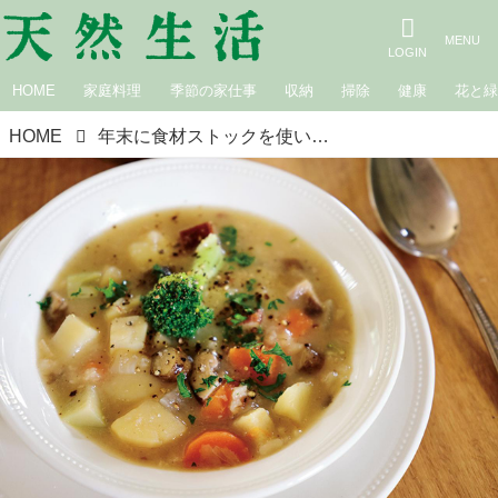
HOME
家庭料理
季節の家仕事
収納
掃除
健康
花と
HOME
年末に食材ストックを使い切る“ドイツ流”アイデア。料理研究家・門倉多仁亜さんの「ため込まない」暮らし