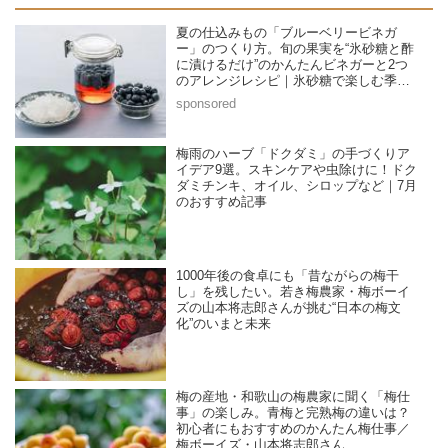
夏の仕込みもの「ブルーベリービネガ
ー」のつくり方。旬の果実を“氷砂糖と酢
に漬けるだけ”のかんたんビネガーと2つ
のアレンジレシピ｜氷砂糖で楽しむ季節
の家仕事／榎本美沙さん
梅雨のハーブ「ドクダミ」の手づくりア
イデア9選。スキンケアや虫除けに！ドク
ダミチンキ、オイル、シロップなど｜7月
のおすすめ記事
1000年後の食卓にも「昔ながらの梅干
し」を残したい。若き梅農家・梅ボーイ
ズの山本将志郎さんが挑む“日本の梅文
化”のいまと未来
梅の産地・和歌山の梅農家に聞く「梅仕
事」の楽しみ。青梅と完熟梅の違いは？
初心者にもおすすめのかんたん梅仕事／
梅ボーイズ・山本将志郎さん