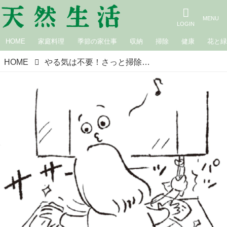
HOME
家庭料理
季節の家仕事
収納
掃除
健康
花と
HOME
やる気は不要！さっと掃除が習慣になる“ラクする片づけ”3つの切り札「あ、汚れてる」を後回しにするクセがなくなる収納術／整理収納コンサルタント・本多さおりさん