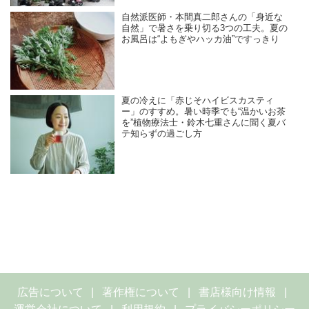
自然派医師・本間真二郎さんの「身近な
自然」で暑さを乗り切る3つの工夫。夏の
お風呂は“よもぎやハッカ油”ですっきり
夏の冷えに「赤じそハイビスカスティ
ー」のすすめ。暑い時季でも“温かいお茶
を”植物療法士・鈴木七重さんに聞く夏バ
テ知らずの過ごし方
広告について
著作権について
書店様向け情報