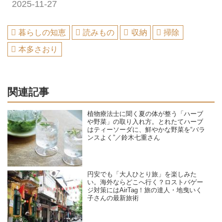
2025-11-27
暮らしの知恵
読みもの
収納
掃除
本多さおり
関連記事
植物療法士に聞く夏の体が整う「ハーブ
や野菜」の取り入れ方。とれたてハーブ
はティーソーダに、鮮やかな野菜を“バラ
ンスよく”／鈴木七重さん
円安でも「大人ひとり旅」を楽しみた
い。海外ならどこへ行く？ロストバゲー
ジ対策にはAirTag！旅の達人・地曳いく
子さんの最新旅術