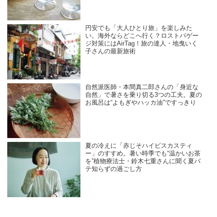
円安でも「大人ひとり旅」を楽しみた
い。海外ならどこへ行く？ロストバゲー
ジ対策にはAirTag！旅の達人・地曳いく
子さんの最新旅術
自然派医師・本間真二郎さんの「身近な
自然」で暑さを乗り切る3つの工夫。夏の
お風呂は“よもぎやハッカ油”ですっきり
夏の冷えに「赤じそハイビスカスティ
ー」のすすめ。暑い時季でも“温かいお茶
を”植物療法士・鈴木七重さんに聞く夏バ
テ知らずの過ごし方