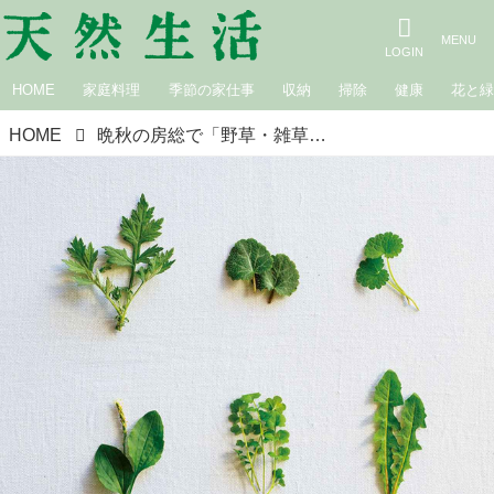
HOME
家庭料理
季節の家仕事
収納
掃除
健康
花と
HOME
晩秋の房総で「野草・雑草」に目を向ける。植物研究家・かわしまようこさんに聞く“道ばたの草花”に触れる楽しみ＆摘み方のコツ