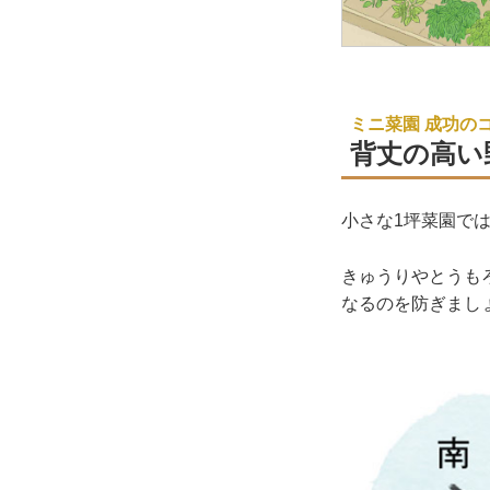
ミニ菜園 成功の
背丈の高い
小さな1坪菜園で
きゅうりやとうも
なるのを防ぎまし