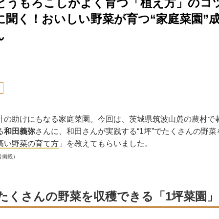
とうもろこしがよく育つ「植え方」のコ
に聞く！おいしい野菜が育つ“家庭菜園”
ん
弥
計の助けにもなる家庭菜園。今回は、茨城県筑波山麓の農村で
る
和田義弥
さんに、和田さんが実践する“1坪”でたくさんの野
高い野菜の育て方
」を教えてもらいました。
号掲載）
たくさんの野菜を収穫できる「1坪菜園」