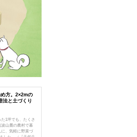
め方。2×2mの
培法と土づくり
た1坪でも、たくさ
筑波山麓の農村で暮
んに、気軽に野菜づ
ました。（『天然生