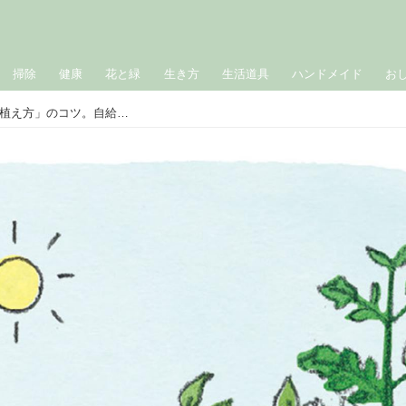
掃除
健康
花と緑
生き方
生活道具
ハンドメイド
お
きゅうりやとうもろこしがよく育つ「植え方」のコツ。自給自足生活のプロに聞く！おいしい野菜が育つ“家庭菜園”成功のコツ／和田義弥さん