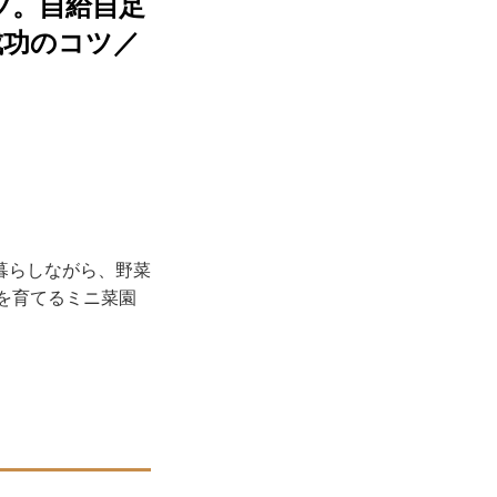
ツ。自給自足
成功のコツ／
暮らしながら、野菜
菜を育てるミニ菜園