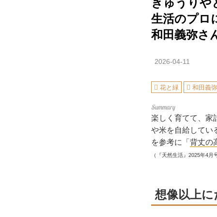
きゅうりや
生活のプロ
和田義弥さ
2026-04-11
花と緑
和田義
楽しく育てて、家
や米を自給してい
を参考に「
背丈の
（『天然生活』2025年4月
想像以上に