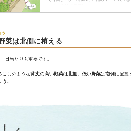
活』2025年4月号掲載）
コツ
野菜は北側に植える
は、日当たりも重要です。
ろこしのような
背丈の高い野菜は北側
、
低い野菜は南側
に配置
ょう。